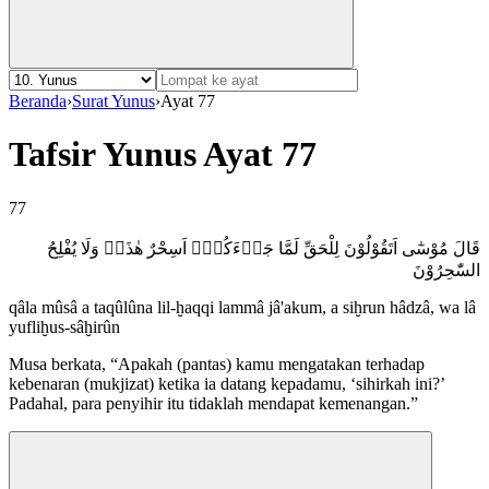
Beranda
›
Surat Yunus
›
Ayat 77
Tafsir Yunus Ayat 77
77
قَالَ مُوْسٰٓى اَتَقُوْلُوْنَ لِلْحَقِّ لَمَّا جَاۤءَكُمْۗ اَسِحْرٌ هٰذَاۗ وَلَا يُفْلِحُ
السّٰحِرُوْنَ
qâla mûsâ a taqûlûna lil-ḫaqqi lammâ jâ'akum, a siḫrun hâdzâ, wa lâ
yufliḫus-sâḫirûn
Musa berkata, “Apakah (pantas) kamu mengatakan terhadap
kebenaran (mukjizat) ketika ia datang kepadamu, ‘sihirkah ini?’
Padahal, para penyihir itu tidaklah mendapat kemenangan.”