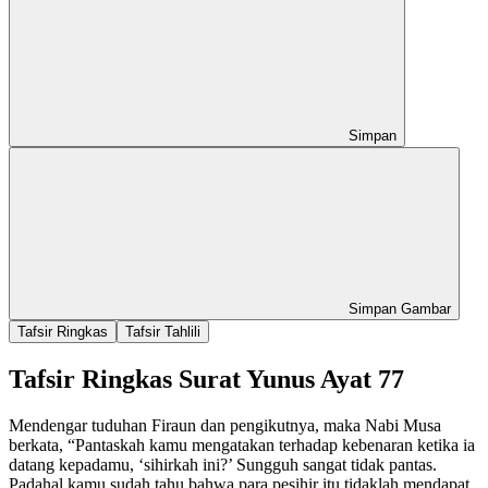
Simpan
Simpan Gambar
Tafsir Ringkas
Tafsir Tahlili
Tafsir Ringkas Surat Yunus Ayat 77
Mendengar tuduhan Firaun dan pengikutnya, maka Nabi Musa
berkata, “Pantaskah kamu mengatakan terhadap kebenaran ketika ia
datang kepadamu, ‘sihirkah ini?’ Sungguh sangat tidak pantas.
Padahal kamu sudah tahu bahwa para pesihir itu tidaklah mendapat