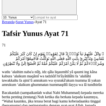
Beranda
›
Surat Yunus
›
Ayat 71
Tafsir Yunus Ayat 71
71
۞ وَاتْلُ عَلَيْهِمْ نَبَاَ نُوْحٍۘ اِذْ قَالَ لِقَوْمِهٖ يٰقَوْمِ اِنْ كَانَ كَبُرَ عَلَيْكُمْ
مَّقَامِيْ وَتَذْكِيْرِيْ بِاٰيٰتِ اللّٰهِ فَعَلَى اللّٰهِ تَوَكَّلْتُ فَاَجْمِعُوْٓا اَمْرَكُمْ
وَشُرَكَاۤءَكُمْ ثُمَّ لَا يَكُنْ اَمْرُكُمْ عَلَيْكُمْ غُمَّةً ثُمَّ اقْضُوْٓا اِلَيَّ وَلَا تُنْظِرُوْنِ
watlu ‘alaihim naba'a nûḫ, idz qâla liqaumihî yâ qaumi ing kâna
kabura ‘alaikum maqâmî wa tadzkîrî bi'âyâtillâhi fa ‘alallâhi
tawakkaltu fa ajmi‘û amrakum wa syurakâ'akum tsumma lâ yakun
amrukum ‘alaikum ghummatan tsummaqdlû ilayya wa lâ tundhirûn
Bacakanlah (sampaikanlah wahai Nabi Muhammad) kepada mereka
berita penting (tentang) Nuh ketika dia berkata kepada kaumnya,
“Wahai kaumku, jika terasa berat bagi kamu keberadaanku tinggal
(bersamamu) dan peringatanku dengan ayat-ayat Allah, kepada