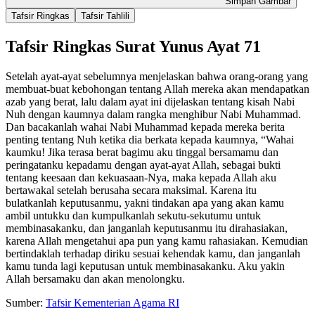
Simpan Gambar
Tafsir Ringkas
Tafsir Tahlili
Tafsir Ringkas Surat Yunus Ayat 71
Setelah ayat-ayat sebelumnya menjelaskan bahwa orang-orang yang
membuat-buat kebohongan tentang Allah mereka akan mendapatkan
azab yang berat, lalu dalam ayat ini dijelaskan tentang kisah Nabi
Nuh dengan kaumnya dalam rangka menghibur Nabi Muhammad.
Dan bacakanlah wahai Nabi Muhammad kepada mereka berita
penting tentang Nuh ketika dia berkata kepada kaumnya, “Wahai
kaumku! Jika terasa berat bagimu aku tinggal bersamamu dan
peringatanku kepadamu dengan ayat-ayat Allah, sebagai bukti
tentang keesaan dan kekuasaan-Nya, maka kepada Allah aku
bertawakal setelah berusaha secara maksimal. Karena itu
bulatkanlah keputusanmu, yakni tindakan apa yang akan kamu
ambil untukku dan kumpulkanlah sekutu-sekutumu untuk
membinasakanku, dan janganlah keputusanmu itu dirahasiakan,
karena Allah mengetahui apa pun yang kamu rahasiakan. Kemudian
bertindaklah terhadap diriku sesuai kehendak kamu, dan janganlah
kamu tunda lagi keputusan untuk membinasakanku. Aku yakin
Allah bersamaku dan akan menolongku.
Sumber:
Tafsir Kementerian Agama RI