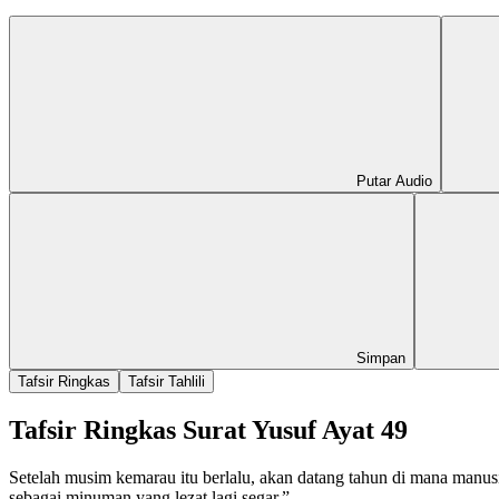
Putar Audio
Simpan
Tafsir Ringkas
Tafsir Tahlili
Tafsir Ringkas Surat Yusuf Ayat 49
Setelah musim kemarau itu berlalu, akan datang tahun di mana manu
sebagai minuman yang lezat lagi segar.”