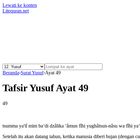
Lewati ke konten
Litequran.net
Beranda
›
Surat Yusuf
›
Ayat 49
Tafsir Yusuf Ayat 49
49
tsumma ya'tî mim ba‘di dzâlika ‘âmun fîhi yughâtsun-nâsu wa fîhi ya
Setelah itu akan datang tahun, ketika manusia diberi hujan (dengan 