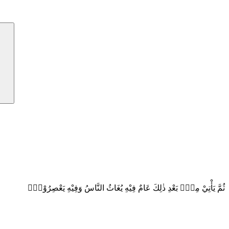
ثُمَّ يَأْتِيْ مِنْۢ بَعْدِ ذٰلِكَ عَامٌ فِيْهِ يُغَاثُ النَّاسُ وَفِيْهِ يَعْصِرُوْنَࣖ