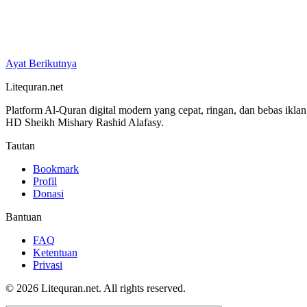
Ayat Berikutnya
Litequran.net
Platform Al-Quran digital modern yang cepat, ringan, dan bebas ikla
HD Sheikh Mishary Rashid Alafasy.
Tautan
Bookmark
Profil
Donasi
Bantuan
FAQ
Ketentuan
Privasi
© 2026 Litequran.net. All rights reserved.