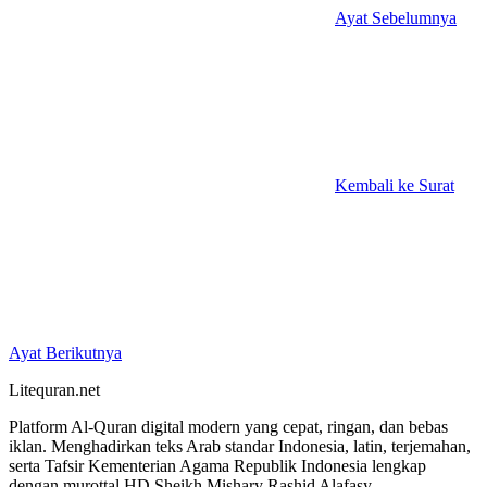
Ayat Sebelumnya
Kembali ke Surat
Ayat Berikutnya
Litequran.net
Platform Al-Quran digital modern yang cepat, ringan, dan bebas
iklan. Menghadirkan teks Arab standar Indonesia, latin, terjemahan,
serta Tafsir Kementerian Agama Republik Indonesia lengkap
dengan murottal HD Sheikh Mishary Rashid Alafasy.