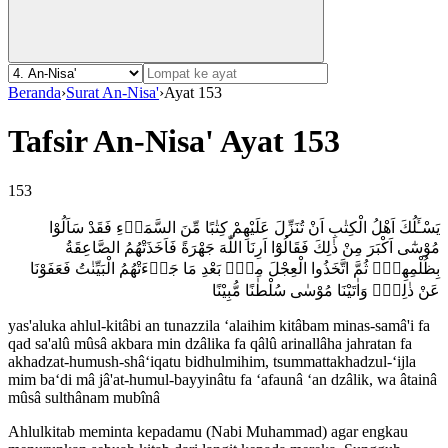
Beranda
›
Surat An-Nisa'
›
Ayat 153
Tafsir An-Nisa' Ayat 153
153
يَسْـَٔلُكَ اَهْلُ الْكِتٰبِ اَنْ تُنَزِّلَ عَلَيْهِمْ كِتٰبًا مِّنَ السَّمَاۤءِ فَقَدْ سَاَلُوْا
مُوْسٰٓى اَكْبَرَ مِنْ ذٰلِكَ فَقَالُوْٓا اَرِنَا اللّٰهَ جَهْرَةً فَاَخَذَتْهُمُ الصَّاعِقَةُ
بِظُلْمِهِمْۚ ثُمَّ اتَّخَذُوا الْعِجْلَ مِنْۢ بَعْدِ مَا جَاۤءَتْهُمُ الْبَيِّنٰتُ فَعَفَوْنَا
عَنْ ذٰلِكَۚ وَاٰتَيْنَا مُوْسٰى سُلْطٰنًا مُّبِيْنًا
yas'aluka ahlul-kitâbi an tunazzila ‘alaihim kitâbam minas-samâ'i fa
qad sa'alû mûsâ akbara min dzâlika fa qâlû arinallâha jahratan fa
akhadzat-humush-shâ‘iqatu bidhulmihim, tsummattakhadzul-‘ijla
mim ba‘di mâ jâ'at-humul-bayyinâtu fa ‘afaunâ ‘an dzâlik, wa âtainâ
mûsâ sulthânam mubînâ
Ahlulkitab meminta kepadamu (Nabi Muhammad) agar engkau