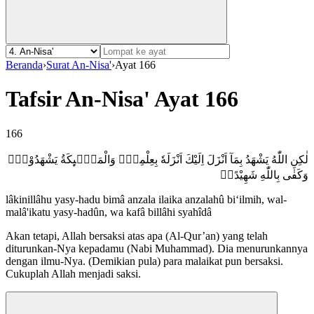
Beranda
›
Surat An-Nisa'
›
Ayat 166
Tafsir An-Nisa' Ayat 166
166
لٰكِنِ اللّٰهُ يَشْهَدُ بِمَآ اَنْزَلَ اِلَيْكَ اَنْزَلَهٗ بِعِلْمِهٖۚ وَالْمَلٰۤىِٕكَةُ يَشْهَدُوْنَۗ
وَكَفٰى بِاللّٰهِ شَهِيْدًاۗ
lâkinillâhu yasy-hadu bimâ anzala ilaika anzalahû bi‘ilmih, wal-
malâ'ikatu yasy-hadûn, wa kafâ billâhi syahîdâ
Akan tetapi, Allah bersaksi atas apa (Al-Qur’an) yang telah
diturunkan-Nya kepadamu (Nabi Muhammad). Dia menurunkannya
dengan ilmu-Nya. (Demikian pula) para malaikat pun bersaksi.
Cukuplah Allah menjadi saksi.