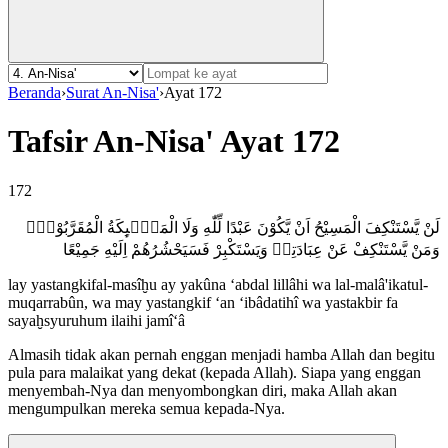
Beranda
›
Surat An-Nisa'
›
Ayat 172
Tafsir An-Nisa' Ayat 172
172
لَنْ يَّسْتَنْكِفَ الْمَسِيْحُ اَنْ يَّكُوْنَ عَبْدًا لِّلّٰهِ وَلَا الْمَلٰۤىِٕكَةُ الْمُقَرَّبُوْنَۗ
وَمَنْ يَّسْتَنْكِفْ عَنْ عِبَادَتِهٖ وَيَسْتَكْبِرْ فَسَيَحْشُرُهُمْ اِلَيْهِ جَمِيْعًا
lay yastangkifal-masîḫu ay yakûna ‘abdal lillâhi wa lal-malâ'ikatul-
muqarrabûn, wa may yastangkif ‘an ‘ibâdatihî wa yastakbir fa
sayaḫsyuruhum ilaihi jamî‘â
Almasih tidak akan pernah enggan menjadi hamba Allah dan begitu
pula para malaikat yang dekat (kepada Allah). Siapa yang enggan
menyembah-Nya dan menyombongkan diri, maka Allah akan
mengumpulkan mereka semua kepada-Nya.