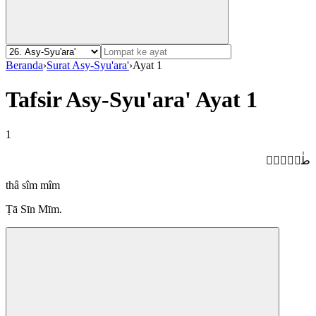
Beranda
›
Surat Asy-Syu'ara'
›
Ayat 1
Tafsir Asy-Syu'ara' Ayat 1
1
طٰسۤمّۤ
thâ sîm mîm
Ṭā Sīn Mīm.