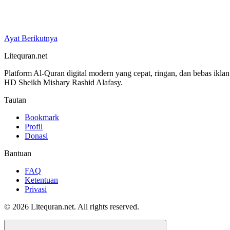
Ayat Berikutnya
Litequran.net
Platform Al-Quran digital modern yang cepat, ringan, dan bebas ikla
HD Sheikh Mishary Rashid Alafasy.
Tautan
Bookmark
Profil
Donasi
Bantuan
FAQ
Ketentuan
Privasi
© 2026 Litequran.net. All rights reserved.