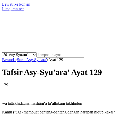
Lewati ke konten
Litequran.net
Beranda
›
Surat Asy-Syu'ara'
›
Ayat 129
Tafsir Asy-Syu'ara' Ayat 129
129
wa tattakhidzûna mashâni‘a la‘allakum takhludûn
Kamu (juga) membuat benteng-benteng dengan harapan hidup kekal?