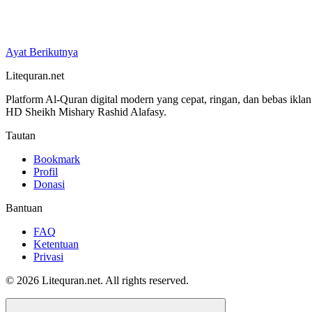
Ayat Berikutnya
Litequran.net
Platform Al-Quran digital modern yang cepat, ringan, dan bebas ikla
HD Sheikh Mishary Rashid Alafasy.
Tautan
Bookmark
Profil
Donasi
Bantuan
FAQ
Ketentuan
Privasi
© 2026 Litequran.net. All rights reserved.