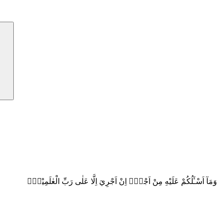
وَمَآ اَسْـَٔلُكُمْ عَلَيْهِ مِنْ اَجْرٍۚ اِنْ اَجْرِيَ اِلَّا عَلٰى رَبِّ الْعٰلَمِيْنَۗ