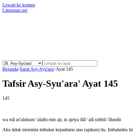
Lewati ke konten
Litequran.net
Beranda
›
Surat Asy-Syu'ara'
›
Ayat 145
Tafsir Asy-Syu'ara' Ayat 145
145
wa mâ as'alukum ‘alaihi min ajr, in ajriya illâ ‘alâ rabbil-‘âlamîn
Aku tidak meminta imbalan kepadamu atas (ajakan) itu. Imbalanku tid