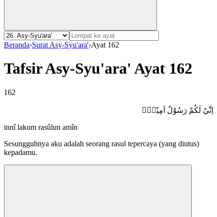
Beranda
›
Surat Asy-Syu'ara'
›
Ayat 162
Tafsir Asy-Syu'ara' Ayat 162
162
اِنِّيْ لَكُمْ رَسُوْلٌ اَمِيْنٌۙ
innî lakum rasûlun amîn
Sesungguhnya aku adalah seorang rasul tepercaya (yang diutus)
kepadamu.