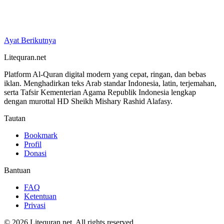
Ayat Berikutnya
Litequran.net
Platform Al-Quran digital modern yang cepat, ringan, dan bebas
iklan. Menghadirkan teks Arab standar Indonesia, latin, terjemahan,
serta Tafsir Kementerian Agama Republik Indonesia lengkap
dengan murottal HD Sheikh Mishary Rashid Alafasy.
Tautan
Bookmark
Profil
Donasi
Bantuan
FAQ
Ketentuan
Privasi
© 2026 Litequran.net. All rights reserved.