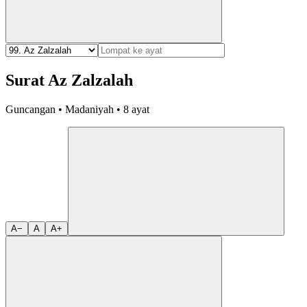
Surat Az Zalzalah
Guncangan • Madaniyah • 8 ayat
A−
A
A+