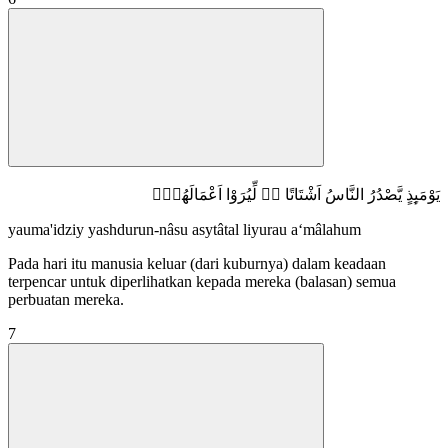
يَوْمَىِٕذٍ يَّصْدُرُ النَّاسُ اَشْتَاتًا ەۙ لِّيُرَوْا اَعْمَالَهُمْۗ
yauma'idziy yashdurun-nâsu asytâtal liyurau a‘mâlahum
Pada hari itu manusia keluar (dari kuburnya) dalam keadaan
terpencar untuk diperlihatkan kepada mereka (balasan) semua
perbuatan mereka.
7