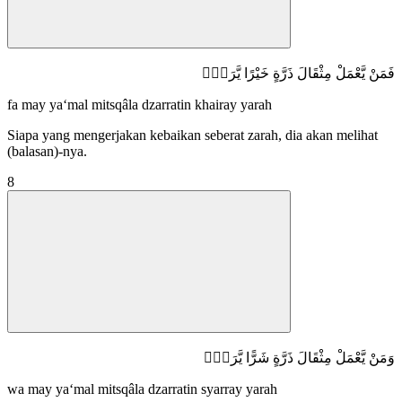
فَمَنْ يَّعْمَلْ مِثْقَالَ ذَرَّةٍ خَيْرًا يَّرَهٗۚ
fa may ya‘mal mitsqâla dzarratin khairay yarah
Siapa yang mengerjakan kebaikan seberat zarah, dia akan melihat
(balasan)-nya.
8
وَمَنْ يَّعْمَلْ مِثْقَالَ ذَرَّةٍ شَرًّا يَّرَهٗࣖ
wa may ya‘mal mitsqâla dzarratin syarray yarah