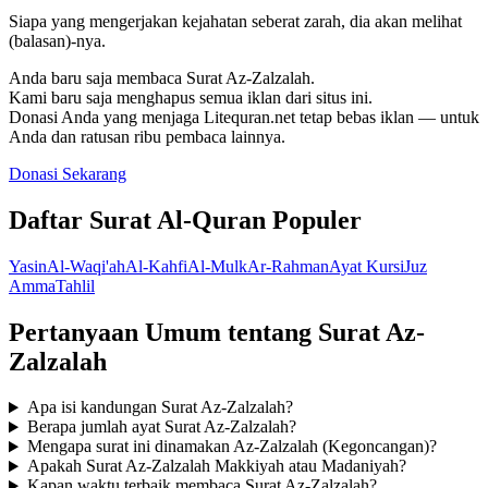
Siapa yang mengerjakan kejahatan seberat zarah, dia akan melihat
(balasan)-nya.
Anda baru saja membaca Surat Az-Zalzalah.
Kami baru saja menghapus semua iklan dari situs ini.
Donasi Anda yang menjaga Litequran.net tetap bebas iklan — untuk
Anda dan ratusan ribu pembaca lainnya.
Donasi Sekarang
Daftar Surat Al-Quran Populer
Yasin
Al-Waqi'ah
Al-Kahfi
Al-Mulk
Ar-Rahman
Ayat Kursi
Juz
Amma
Tahlil
Pertanyaan Umum tentang Surat Az-
Zalzalah
Apa isi kandungan Surat Az-Zalzalah?
Berapa jumlah ayat Surat Az-Zalzalah?
Mengapa surat ini dinamakan Az-Zalzalah (Kegoncangan)?
Apakah Surat Az-Zalzalah Makkiyah atau Madaniyah?
Kapan waktu terbaik membaca Surat Az-Zalzalah?