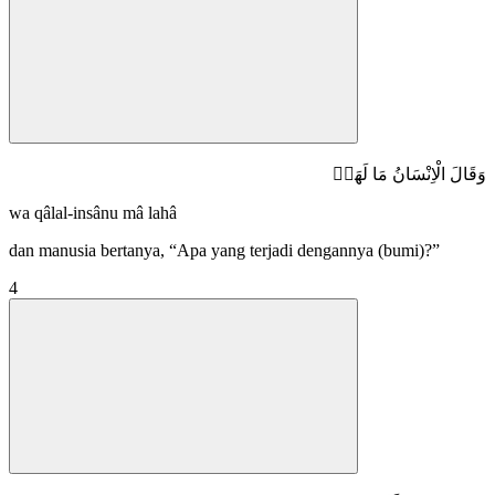
وَقَالَ الْاِنْسَانُ مَا لَهَاۚ
wa qâlal-insânu mâ lahâ
dan manusia bertanya, “Apa yang terjadi dengannya (bumi)?”
4