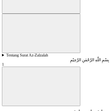
Tentang Surat Az-Zalzalah
بِسْمِ اللّٰهِ الرَّحْمٰنِ الرَّحِيْمِ
1