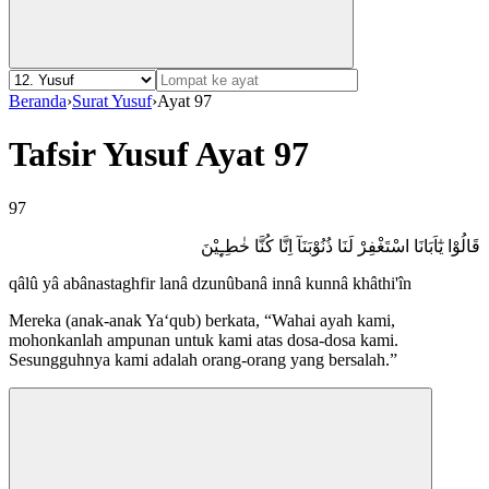
Beranda
›
Surat Yusuf
›
Ayat 97
Tafsir Yusuf Ayat 97
97
قَالُوْا يٰٓاَبَانَا اسْتَغْفِرْ لَنَا ذُنُوْبَنَآ اِنَّا كُنَّا خٰطِـِٕيْنَ
qâlû yâ abânastaghfir lanâ dzunûbanâ innâ kunnâ khâthi'în
Mereka (anak-anak Ya‘qub) berkata, “Wahai ayah kami,
mohonkanlah ampunan untuk kami atas dosa-dosa kami.
Sesungguhnya kami adalah orang-orang yang bersalah.”