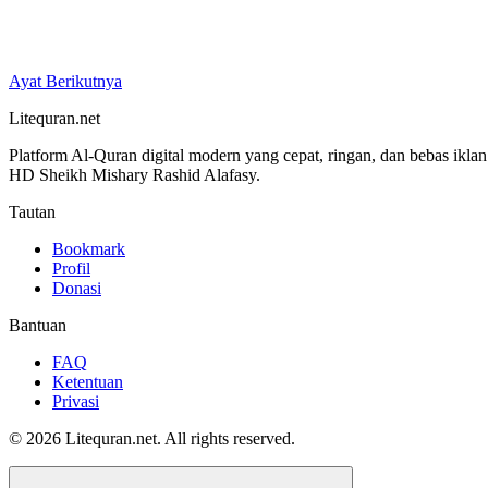
Ayat Berikutnya
Litequran.net
Platform Al-Quran digital modern yang cepat, ringan, dan bebas ikla
HD Sheikh Mishary Rashid Alafasy.
Tautan
Bookmark
Profil
Donasi
Bantuan
FAQ
Ketentuan
Privasi
© 2026 Litequran.net. All rights reserved.