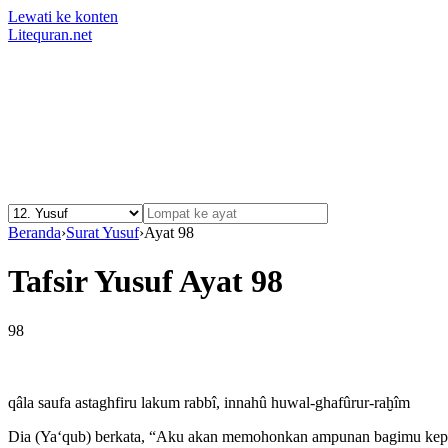
Lewati ke konten
Litequran.net
Beranda
›
Surat Yusuf
›
Ayat 98
Tafsir Yusuf Ayat 98
98
qâla saufa astaghfiru lakum rabbî, innahû huwal-ghafûrur-raḫîm
Dia (Ya‘qub) berkata, “Aku akan memohonkan ampunan bagimu ke