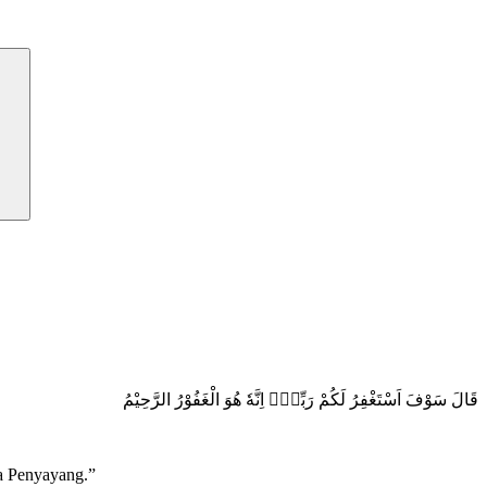
قَالَ سَوْفَ اَسْتَغْفِرُ لَكُمْ رَبِّيْۗ اِنَّهٗ هُوَ الْغَفُوْرُ الرَّحِيْمُ
a Penyayang.”