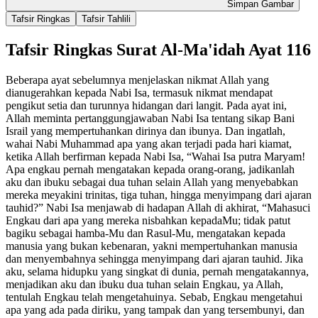
Simpan Gambar
Tafsir Ringkas
Tafsir Tahlili
Tafsir Ringkas Surat Al-Ma'idah Ayat 116
Beberapa ayat sebelumnya menjelaskan nikmat Allah yang
dianugerahkan kepada Nabi Isa, termasuk nikmat mendapat
pengikut setia dan turunnya hidangan dari langit. Pada ayat ini,
Allah meminta pertanggungjawaban Nabi Isa tentang sikap Bani
Israil yang mempertuhankan dirinya dan ibunya. Dan ingatlah,
wahai Nabi Muhammad apa yang akan terjadi pada hari kiamat,
ketika Allah berfirman kepada Nabi Isa, “Wahai Isa putra Maryam!
Apa engkau pernah mengatakan kepada orang-orang, jadikanlah
aku dan ibuku sebagai dua tuhan selain Allah yang menyebabkan
mereka meyakini trinitas, tiga tuhan, hingga menyimpang dari ajaran
tauhid?” Nabi Isa menjawab di hadapan Allah di akhirat, “Mahasuci
Engkau dari apa yang mereka nisbahkan kepadaMu; tidak patut
bagiku sebagai hamba-Mu dan Rasul-Mu, mengatakan kepada
manusia yang bukan kebenaran, yakni mempertuhankan manusia
dan menyembahnya sehingga menyimpang dari ajaran tauhid. Jika
aku, selama hidupku yang singkat di dunia, pernah mengatakannya,
menjadikan aku dan ibuku dua tuhan selain Engkau, ya Allah,
tentulah Engkau telah mengetahuinya. Sebab, Engkau mengetahui
apa yang ada pada diriku, yang tampak dan yang tersembunyi, dan