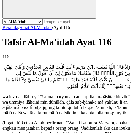
Beranda
›
Surat Al-Ma'idah
›
Ayat 116
Tafsir Al-Ma'idah Ayat 116
116
وَاِذْ قَالَ اللّٰهُ يٰعِيْسَى ابْنَ مَرْيَمَ ءَاَنْتَ قُلْتَ لِلنَّاسِ اتَّخِذُوْنِيْ وَاُمِّيَ اِلٰهَيْنِ
مِنْ دُوْنِ اللّٰهِۗ قَالَ سُبْحٰنَكَ مَا يَكُوْنُ لِيْٓ اَنْ اَقُوْلَ مَا لَيْسَ لِيْ
بِحَقٍّۗ اِنْ كُنْتُ قُلْتُهٗ فَقَدْ عَلِمْتَهٗۗ تَعْلَمُ مَا فِيْ نَفْسِيْ وَلَآ اَعْلَمُ مَا
فِيْ نَفْسِكَۗ اِنَّكَ اَنْتَ عَلَّامُ الْغُيُوْبِ
wa idz qâlallâhu yâ ‘îsabna maryama a anta qulta lin-nâsittakhidzûnî
wa ummiya ilâhaini min dûnillâh, qâla sub-ḫânaka mâ yakûnu lî an
aqûla mâ laisa lî biḫaqq, ing kuntu qultuhû fa qad ‘alimtah, ta‘lamu
mâ fî nafsî wa lâ a‘lamu mâ fî nafsik, innaka anta ‘allâmul-ghuyûb
(Ingatlah) ketika Allah berfirman, “Wahai Isa putra Maryam, apakah
engkau mengatakan kepada orang-orang, ‘Jadikanlah aku dan ibuku