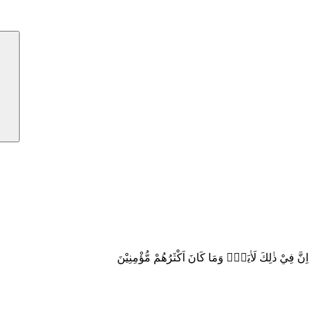
اِنَّ فِيْ ذٰلِكَ لَاٰيَةًۗ وَمَا كَانَ اَكْثَرُهُمْ مُّؤْمِنِيْنَ