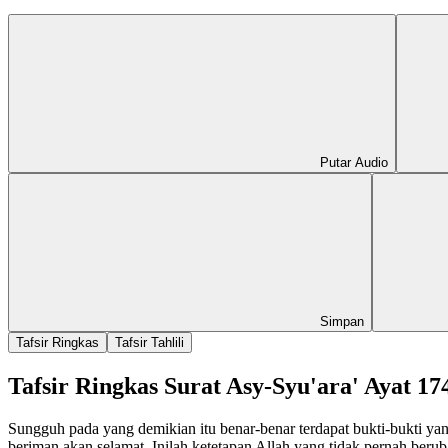
Putar Audio
Simpan
Tafsir Ringkas
Tafsir Tahlili
Tafsir Ringkas Surat Asy-Syu'ara' Ayat 17
Sungguh pada yang demikian itu benar-benar terdapat bukti-bukti y
beriman akan selamat. Inilah ketetapan Allah yang tidak pernah berub