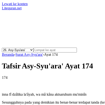
Lewati ke konten
Litequran.net
Beranda
›
Surat Asy-Syu'ara'
›
Ayat 174
Tafsir Asy-Syu'ara' Ayat 174
174
inna fî dzâlika la'âyah, wa mâ kâna aktsaruhum mu'minîn
Sesungguhnya pada yang demikian itu benar-benar terdapat tanda (ke