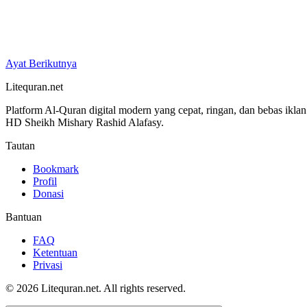
Ayat Berikutnya
Litequran.net
Platform Al-Quran digital modern yang cepat, ringan, dan bebas ikla
HD Sheikh Mishary Rashid Alafasy.
Tautan
Bookmark
Profil
Donasi
Bantuan
FAQ
Ketentuan
Privasi
© 2026 Litequran.net. All rights reserved.