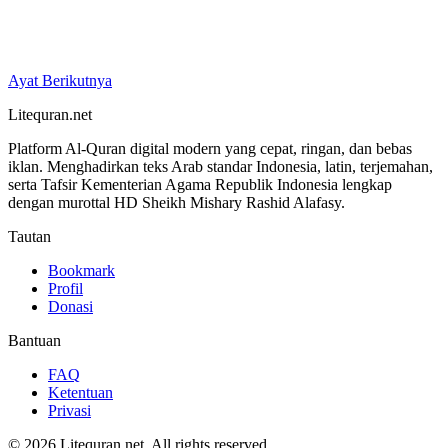
Ayat Berikutnya
Litequran.net
Platform Al-Quran digital modern yang cepat, ringan, dan bebas
iklan. Menghadirkan teks Arab standar Indonesia, latin, terjemahan,
serta Tafsir Kementerian Agama Republik Indonesia lengkap
dengan murottal HD Sheikh Mishary Rashid Alafasy.
Tautan
Bookmark
Profil
Donasi
Bantuan
FAQ
Ketentuan
Privasi
© 2026 Litequran.net. All rights reserved.