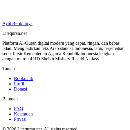
Ayat Berikutnya
Litequran.net
Platform Al-Quran digital modern yang cepat, ringan, dan bebas
iklan. Menghadirkan teks Arab standar Indonesia, latin, terjemahan,
serta Tafsir Kementerian Agama Republik Indonesia lengkap
dengan murottal HD Sheikh Mishary Rashid Alafasy.
Tautan
Bookmark
Profil
Donasi
Bantuan
FAQ
Ketentuan
Privasi
© 2026 Litequran.net. All rights reserved.