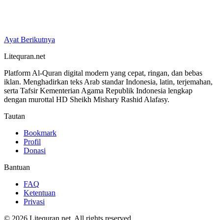
Ayat Berikutnya
Litequran.net
Platform Al-Quran digital modern yang cepat, ringan, dan bebas
iklan. Menghadirkan teks Arab standar Indonesia, latin, terjemahan,
serta Tafsir Kementerian Agama Republik Indonesia lengkap
dengan murottal HD Sheikh Mishary Rashid Alafasy.
Tautan
Bookmark
Profil
Donasi
Bantuan
FAQ
Ketentuan
Privasi
© 2026 Litequran.net. All rights reserved.