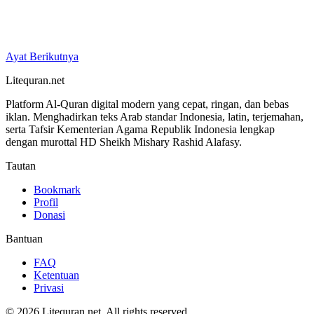
Ayat Berikutnya
Litequran.net
Platform Al-Quran digital modern yang cepat, ringan, dan bebas
iklan. Menghadirkan teks Arab standar Indonesia, latin, terjemahan,
serta Tafsir Kementerian Agama Republik Indonesia lengkap
dengan murottal HD Sheikh Mishary Rashid Alafasy.
Tautan
Bookmark
Profil
Donasi
Bantuan
FAQ
Ketentuan
Privasi
© 2026 Litequran.net. All rights reserved.