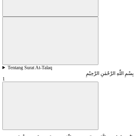
Tentang Surat At-Talaq
بِسْمِ اللّٰهِ الرَّحْمٰنِ الرَّحِيْمِ
1