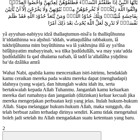
يٰٓاَيُّهَا النَّبِيُّ اِذَا طَلَّقْتُمُ النِّسَاۤءَ فَطَلِّقُوْهُنَّ لِعِدَّتِهِنَّ وَاَحْصُوا الْعِدَّةَۚ
وَاتَّقُوا اللّٰهَ رَبَّكُمْۚ لَا تُخْرِجُوْهُنَّ مِنْۢ بُيُوْتِهِنَّ وَلَا يَخْرُجْنَ اِلَّآ اَنْ يَّأْتِيْنَ
بِفَاحِشَةٍ مُّبَيِّنَةٍۗ وَتِلْكَ حُدُوْدُ اللّٰهِۗ وَمَنْ يَّتَعَدَّ حُدُوْدَ اللّٰهِ فَقَدْ ظَلَمَ
نَفْسَهٗۗ لَا تَدْرِيْ لَعَلَّ اللّٰهَ يُحْدِثُ بَعْدَ ذٰلِكَ اَمْرًا
yâ ayyuhan-nabiyyu idzâ thallaqtumun-nisâ'a fa thalliqûhunna
li‘iddatihinna wa aḫshul-‘iddah, wattaqullâha rabbakum, lâ
tukhrijûhunna mim buyûtihinna wa lâ yakhrujna illâ ay ya'tîna
bifâḫisyatim mubayyinah, wa tilka ḫudûdullâh, wa may yata‘adda
ḫudûdallâhi fa qad dhalama nafsah, lâ tadrî la‘allallâha yuḫditsu
ba‘da dzâlika amrâ
Wahai Nabi, apabila kamu menceraikan istri-istrimu, hendaklah
kamu ceraikan mereka pada waktu mereka dapat (menghadapi)
idahnya (yang wajar), dan hitunglah waktu idah itu, serta
bertakwalah kepada Allah Tuhanmu. Janganlah kamu keluarkan
mereka dari rumahnya dan janganlah (diizinkan) keluar kecuali jika
mereka mengerjakan perbuatan keji yang jelas. Itulah hukum-hukum
Allah. Siapa melanggar hukum-hukum Allah, maka sungguh, dia
telah berbuat zalim terhadap dirinya sendiri. Kamu tidak mengetahui
boleh jadi setelah itu Allah mengadakan suatu ketentuan yang baru.
2