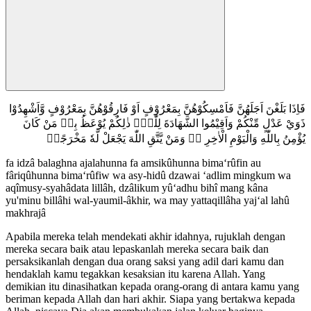
فَاِذَا بَلَغْنَ اَجَلَهُنَّ فَاَمْسِكُوْهُنَّ بِمَعْرُوْفٍ اَوْ فَارِقُوْهُنَّ بِمَعْرُوْفٍ وَّاَشْهِدُوْا
ذَوَيْ عَدْلٍ مِّنْكُمْ وَاَقِيْمُوا الشَّهَادَةَ لِلّٰهِۗ ذٰلِكُمْ يُوْعَظُ بِهٖ مَنْ كَانَ
يُؤْمِنُ بِاللّٰهِ وَالْيَوْمِ الْاٰخِرِ ەۗ وَمَنْ يَّتَّقِ اللّٰهَ يَجْعَلْ لَّهٗ مَخْرَجًاۙ
fa idzâ balaghna ajalahunna fa amsikûhunna bima‘rûfin au
fâriqûhunna bima‘rûfiw wa asy-hidû dzawai ‘adlim mingkum wa
aqîmusy-syahâdata lillâh, dzâlikum yû‘adhu bihî mang kâna
yu'minu billâhi wal-yaumil-âkhir, wa may yattaqillâha yaj‘al lahû
makhrajâ
Apabila mereka telah mendekati akhir idahnya, rujuklah dengan
mereka secara baik atau lepaskanlah mereka secara baik dan
persaksikanlah dengan dua orang saksi yang adil dari kamu dan
hendaklah kamu tegakkan kesaksian itu karena Allah. Yang
demikian itu dinasihatkan kepada orang-orang di antara kamu yang
beriman kepada Allah dan hari akhir. Siapa yang bertakwa kepada