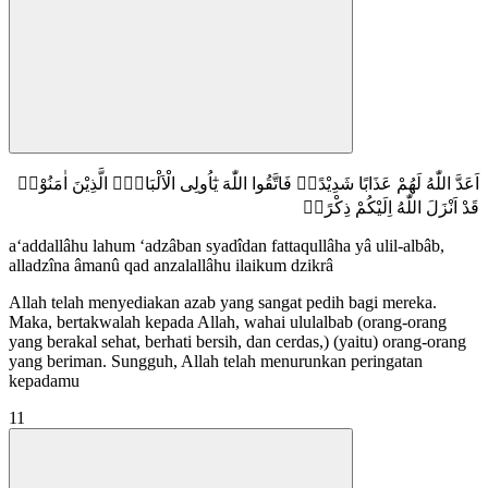
اَعَدَّ اللّٰهُ لَهُمْ عَذَابًا شَدِيْدًاۖ فَاتَّقُوا اللّٰهَ يٰٓاُولِى الْاَلْبَابِۛ الَّذِيْنَ اٰمَنُوْاۛ
قَدْ اَنْزَلَ اللّٰهُ اِلَيْكُمْ ذِكْرًاۙ
a‘addallâhu lahum ‘adzâban syadîdan fattaqullâha yâ ulil-albâb,
alladzîna âmanû qad anzalallâhu ilaikum dzikrâ
Allah telah menyediakan azab yang sangat pedih bagi mereka.
Maka, bertakwalah kepada Allah, wahai ululalbab (orang-orang
yang berakal sehat, berhati bersih, dan cerdas,) (yaitu) orang-orang
yang beriman. Sungguh, Allah telah menurunkan peringatan
kepadamu
11