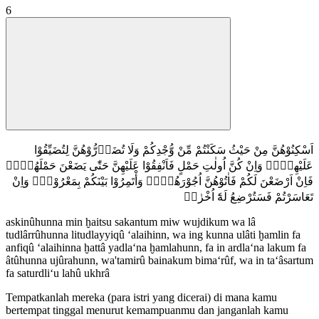
6
اَسْكِنُوْهُنَّ مِنْ حَيْثُ سَكَنْتُمْ مِّنْ وُّجْدِكُمْ وَلَا تُضَاۤرُّوْهُنَّ لِتُضَيِّقُوْا
عَلَيْهِنَّۗ وَاِنْ كُنَّ اُولٰتِ حَمْلٍ فَاَنْفِقُوْا عَلَيْهِنَّ حَتّٰى يَضَعْنَ حَمْلَهُنَّۚ
فَاِنْ اَرْضَعْنَ لَكُمْ فَاٰتُوْهُنَّ اُجُوْرَهُنَّۚ وَأْتَمِرُوْا بَيْنَكُمْ بِمَعْرُوْفٍۚ وَاِنْ
تَعَاسَرْتُمْ فَسَتُرْضِعُ لَهٗٓ اُخْرٰىۗ
askinûhunna min ḫaitsu sakantum miw wujdikum wa lâ
tudlârrûhunna litudlayyiqû ‘alaihinn, wa ing kunna ulâti ḫamlin fa
anfiqû ‘alaihinna ḫattâ yadla‘na ḫamlahunn, fa in ardla‘na lakum fa
âtûhunna ujûrahunn, wa'tamirû bainakum bima‘rûf, wa in ta‘âsartum
fa saturdli‘u lahû ukhrâ
Tempatkanlah mereka (para istri yang dicerai) di mana kamu
bertempat tinggal menurut kemampuanmu dan janganlah kamu