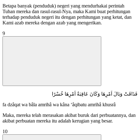
Betapa banyak (penduduk) negeri yang mendurhakai perintah
Tuhan mereka dan rasul-rasul-Nya, maka Kami buat perhitungan
terhadap penduduk negeri itu dengan perhitungan yang ketat, dan
Kami azab mereka dengan azab yang mengerikan.
9
فَذَاقَتْ وَبَالَ اَمْرِهَا وَكَانَ عَاقِبَةُ اَمْرِهَا خُسْرًا
fa dzâqat wa bâla amrihâ wa kâna ‘âqibatu amrihâ khusrâ
Maka, mereka telah merasakan akibat buruk dari perbuatannya, dan
akibat perbuatan mereka itu adalah kerugian yang besar.
10