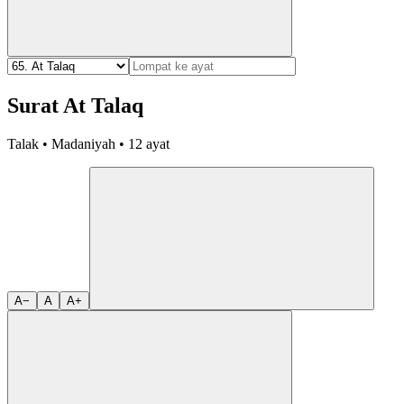
Surat At Talaq
Talak • Madaniyah • 12 ayat
A−
A
A+