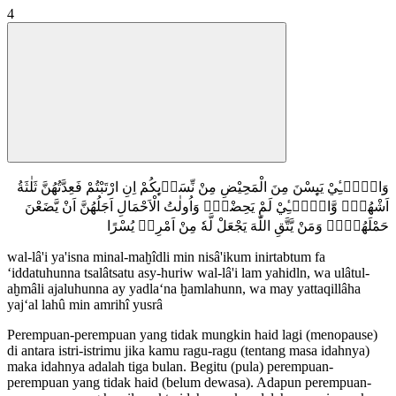
4
وَالّٰۤـِٔيْ يَىِٕسْنَ مِنَ الْمَحِيْضِ مِنْ نِّسَاۤىِٕكُمْ اِنِ ارْتَبْتُمْ فَعِدَّتُهُنَّ ثَلٰثَةُ
اَشْهُرٍۙ وَّالّٰۤـِٔيْ لَمْ يَحِضْنَۗ وَاُولٰتُ الْاَحْمَالِ اَجَلُهُنَّ اَنْ يَّضَعْنَ
حَمْلَهُنَّۗ وَمَنْ يَّتَّقِ اللّٰهَ يَجْعَلْ لَّهٗ مِنْ اَمْرِهٖ يُسْرًا
wal-lâ'i ya'isna minal-maḫîdli min nisâ'ikum inirtabtum fa
‘iddatuhunna tsalâtsatu asy-huriw wal-lâ'i lam yahidln, wa ulâtul-
aḫmâli ajaluhunna ay yadla‘na ḫamlahunn, wa may yattaqillâha
yaj‘al lahû min amrihî yusrâ
Perempuan-perempuan yang tidak mungkin haid lagi (menopause)
di antara istri-istrimu jika kamu ragu-ragu (tentang masa idahnya)
maka idahnya adalah tiga bulan. Begitu (pula) perempuan-
perempuan yang tidak haid (belum dewasa). Adapun perempuan-