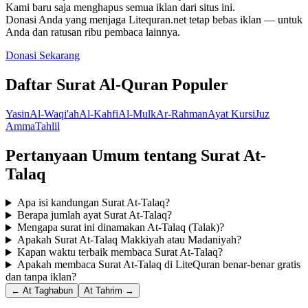
Kami baru saja menghapus semua iklan dari situs ini.
Donasi Anda yang menjaga Litequran.net tetap bebas iklan — untuk
Anda dan ratusan ribu pembaca lainnya.
Donasi Sekarang
Daftar Surat Al-Quran Populer
Yasin
Al-Waqi'ah
Al-Kahfi
Al-Mulk
Ar-Rahman
Ayat Kursi
Juz
Amma
Tahlil
Pertanyaan Umum tentang Surat At-
Talaq
Apa isi kandungan Surat At-Talaq?
Berapa jumlah ayat Surat At-Talaq?
Mengapa surat ini dinamakan At-Talaq (Talak)?
Apakah Surat At-Talaq Makkiyah atau Madaniyah?
Kapan waktu terbaik membaca Surat At-Talaq?
Apakah membaca Surat At-Talaq di LiteQuran benar-benar gratis
dan tanpa iklan?
← At Taghabun
At Tahrim →