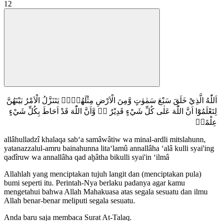
12
اَللّٰهُ الَّذِيْ خَلَقَ سَبْعَ سَمٰوٰتٍ وَّمِنَ الْاَرْضِ مِثْلَهُنَّۗ يَتَنَزَّلُ الْاَمْرُ بَيْنَهُنَّ
لِتَعْلَمُوْٓا اَنَّ اللّٰهَ عَلٰى كُلِّ شَيْءٍ قَدِيْرٌ ەۙ وَّاَنَّ اللّٰهَ قَدْ اَحَاطَ بِكُلِّ شَيْءٍ
عِلْمًاࣖ
allâhulladzî khalaqa sab‘a samâwâtiw wa minal-ardli mitslahunn,
yatanazzalul-amru bainahunna lita‘lamû annallâha ‘alâ kulli syai'ing
qadîruw wa annallâha qad aḫâtha bikulli syai'in ‘ilmâ
Allahlah yang menciptakan tujuh langit dan (menciptakan pula)
bumi seperti itu. Perintah-Nya berlaku padanya agar kamu
mengetahui bahwa Allah Mahakuasa atas segala sesuatu dan ilmu
Allah benar-benar meliputi segala sesuatu.
Anda baru saja membaca Surat At-Talaq.