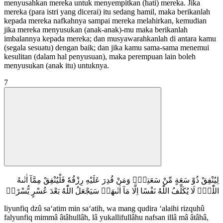
menyusahkan mereka untuk menyempitkan (hati) mereka. Jika
mereka (para istri yang dicerai) itu sedang hamil, maka berikanlah
kepada mereka nafkahnya sampai mereka melahirkan, kemudian
jika mereka menyusukan (anak-anak)-mu maka berikanlah
imbalannya kepada mereka; dan musyawarahkanlah di antara kamu
(segala sesuatu) dengan baik; dan jika kamu sama-sama menemui
kesulitan (dalam hal penyusuan), maka perempuan lain boleh
menyusukan (anak itu) untuknya.
7
لِيُنْفِقْ ذُوْ سَعَةٍ مِّنْ سَعَتِهٖۗ وَمَنْ قُدِرَ عَلَيْهِ رِزْقُهٗ فَلْيُنْفِقْ مِمَّآ اٰتٰىهُ
اللّٰهُۗ لَا يُكَلِّفُ اللّٰهُ نَفْسًا اِلَّا مَآ اٰتٰىهَاۗ سَيَجْعَلُ اللّٰهُ بَعْدَ عُسْرٍ يُّسْرًاࣖ
liyunfiq dzû sa‘atim min sa‘atih, wa mang qudira ‘alaihi rizquhû
falyunfiq mimmâ âtâhullâh, lâ yukallifullâhu nafsan illâ mâ âtâhâ,