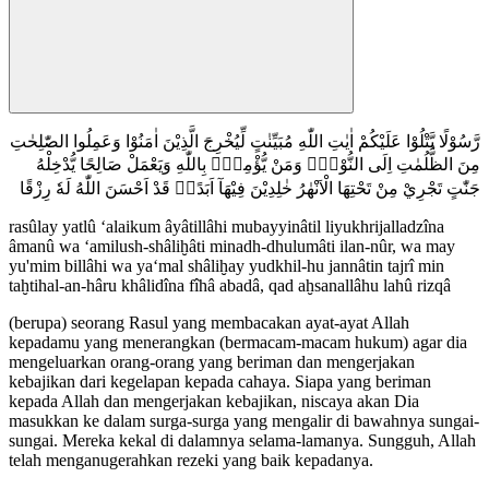
رَّسُوْلًا يَّتْلُوْا عَلَيْكُمْ اٰيٰتِ اللّٰهِ مُبَيِّنٰتٍ لِّيُخْرِجَ الَّذِيْنَ اٰمَنُوْا وَعَمِلُوا الصّٰلِحٰتِ
مِنَ الظُّلُمٰتِ اِلَى النُّوْرِۗ وَمَنْ يُّؤْمِنْۢ بِاللّٰهِ وَيَعْمَلْ صَالِحًا يُّدْخِلْهُ
جَنّٰتٍ تَجْرِيْ مِنْ تَحْتِهَا الْاَنْهٰرُ خٰلِدِيْنَ فِيْهَآ اَبَدًاۗ قَدْ اَحْسَنَ اللّٰهُ لَهٗ رِزْقًا
rasûlay yatlû ‘alaikum âyâtillâhi mubayyinâtil liyukhrijalladzîna
âmanû wa ‘amilush-shâliḫâti minadh-dhulumâti ilan-nûr, wa may
yu'mim billâhi wa ya‘mal shâliḫay yudkhil-hu jannâtin tajrî min
taḫtihal-an-hâru khâlidîna fîhâ abadâ, qad aḫsanallâhu lahû rizqâ
(berupa) seorang Rasul yang membacakan ayat-ayat Allah
kepadamu yang menerangkan (bermacam-macam hukum) agar dia
mengeluarkan orang-orang yang beriman dan mengerjakan
kebajikan dari kegelapan kepada cahaya. Siapa yang beriman
kepada Allah dan mengerjakan kebajikan, niscaya akan Dia
masukkan ke dalam surga-surga yang mengalir di bawahnya sungai-
sungai. Mereka kekal di dalamnya selama-lamanya. Sungguh, Allah
telah menganugerahkan rezeki yang baik kepadanya.