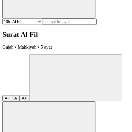
Surat Al Fil
Gajah • Makkiyah • 5 ayat
A−
A
A+