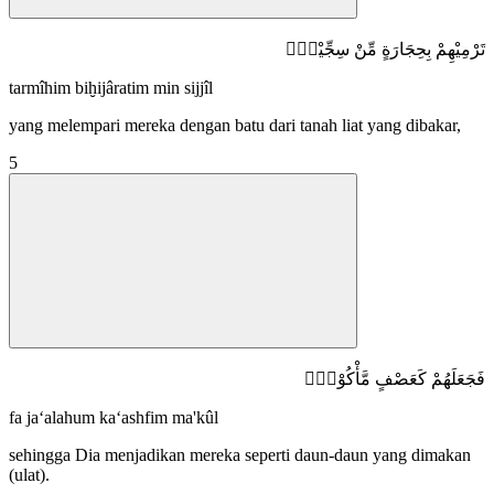
تَرْمِيْهِمْ بِحِجَارَةٍ مِّنْ سِجِّيْلٍۙ
tarmîhim biḫijâratim min sijjîl
yang melempari mereka dengan batu dari tanah liat yang dibakar,
5
فَجَعَلَهُمْ كَعَصْفٍ مَّأْكُوْلٍࣖ
fa ja‘alahum ka‘ashfim ma'kûl
sehingga Dia menjadikan mereka seperti daun-daun yang dimakan
(ulat).