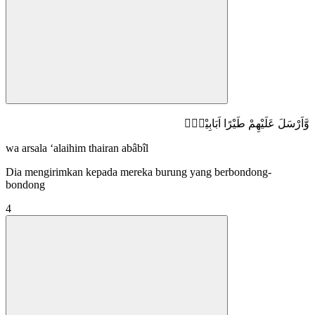
وَّاَرْسَلَ عَلَيْهِمْ طَيْرًا اَبَابِيْلَۙ
wa arsala ‘alaihim thairan abâbîl
Dia mengirimkan kepada mereka burung yang berbondong-
bondong
4