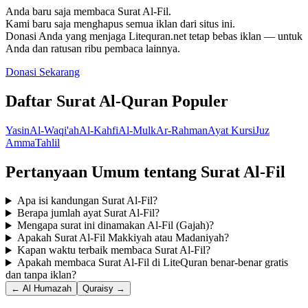
Anda baru saja membaca Surat Al-Fil.
Kami baru saja menghapus semua iklan dari situs ini.
Donasi Anda yang menjaga Litequran.net tetap bebas iklan — untuk
Anda dan ratusan ribu pembaca lainnya.
Donasi Sekarang
Daftar Surat Al-Quran Populer
Yasin
Al-Waqi'ah
Al-Kahfi
Al-Mulk
Ar-Rahman
Ayat Kursi
Juz
Amma
Tahlil
Pertanyaan Umum tentang Surat Al-Fil
Apa isi kandungan Surat Al-Fil?
Berapa jumlah ayat Surat Al-Fil?
Mengapa surat ini dinamakan Al-Fil (Gajah)?
Apakah Surat Al-Fil Makkiyah atau Madaniyah?
Kapan waktu terbaik membaca Surat Al-Fil?
Apakah membaca Surat Al-Fil di LiteQuran benar-benar gratis
dan tanpa iklan?
← Al Humazah
Quraisy →