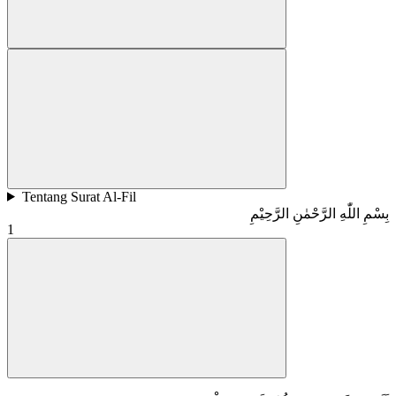
Tentang Surat Al-Fil
بِسْمِ اللّٰهِ الرَّحْمٰنِ الرَّحِيْمِ
1