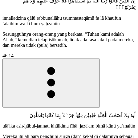
اِنَّ الَّذِيْنَ قَالُوْا رَبُّنَا اللّٰهُ ثُمَّ اسْتَقَامُوْا فَلَا خَوْفٌ عَلَيْهِمْ وَلَا هُمْ
يَحْزَنُوْنَۚ
innalladzîna qâlû rabbunallâhu tsummastaqâmû fa lâ khaufun
‘alaihim wa lâ hum yaḫzanûn
Sesungguhnya orang-orang yang berkata, “Tuhan kami adalah
Allah,” kemudian tetap istikamah, tidak ada rasa takut pada mereka,
dan mereka tidak (pula) bersedih.
46:14
اُولٰۤىِٕكَ اَصْحٰبُ الْجَنَّةِ خٰلِدِيْنَ فِيْهَاۚ جَزَاۤءً ۢ بِمَا كَانُوْا يَعْمَلُوْنَ
ulâ'ika ash-ḫâbul-jannati khâlidîna fîhâ, jazâ'am bimâ kânû ya‘malûn
Mereka itulah para penghuni surga (dan) kekal di dalamnya sebagai