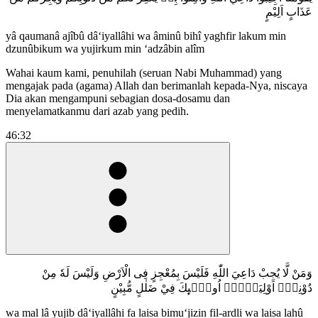
عَذَابٍ اَلِيْمٍ
yâ qaumanâ ajîbû dâ‘iyallâhi wa âminû bihî yaghfir lakum min
dzunûbikum wa yujirkum min ‘adzâbin alîm
Wahai kaum kami, penuhilah (seruan Nabi Muhammad) yang
mengajak pada (agama) Allah dan berimanlah kepada-Nya, niscaya
Dia akan mengampuni sebagian dosa-dosamu dan
menyelamatkanmu dari azab yang pedih.
46:32
وَمَنْ لَّا يُجِبْ دَاعِيَ اللّٰهِ فَلَيْسَ بِمُعْجِزٍ فِى الْاَرْضِ وَلَيْسَ لَهٗ مِنْ
دُوْنِهٖٓ اَوْلِيَاۤءُۗ اُولٰۤىِٕكَ فِيْ ضَلٰلٍ مُّبِيْنٍ
wa mal lâ yujib dâ‘iyallâhi fa laisa bimu‘jizin fil-ardli wa laisa lahû