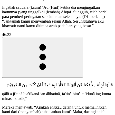
Ingatlah saudara (kaum) ‘Ad (Hud) ketika dia mengingatkan
kaumnya (yang tinggal) di (lembah) Ahqaf. Sungguh, telah berlalu
para pemberi peringatan sebelum dan setelahnya. (Dia berkata,)
“Janganlah kamu menyembah selain Allah. Sesungguhnya aku
khawatir nanti kamu ditimpa azab pada hari yang besar.”
46:22
قَالُوْٓا اَجِئْتَنَا لِتَأْفِكَنَا عَنْ اٰلِهَتِنَاۚ فَأْتِنَا بِمَا تَعِدُنَآ اِنْ كُنْتَ مِنَ الصّٰدِقِيْنَ
qâlû a ji'tanâ lita'fikanâ ‘an âlihatinâ, fa'tinâ bimâ ta‘idunâ ing kunta
minash-shâdiqîn
Mereka menjawab, “Apakah engkau datang untuk memalingkan
kami dari (menyembah) tuhan-tuhan kami? Maka, datangkanlah