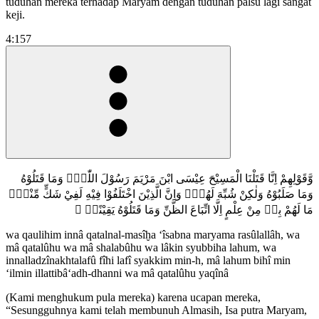
tuduhan mereka terhadap Maryam dengan tuduhan palsu lagi sangat
keji.
4:157
وَّقَوْلِهِمْ اِنَّا قَتَلْنَا الْمَسِيْحَ عِيْسَى ابْنَ مَرْيَمَ رَسُوْلَ اللّٰهِۚ وَمَا قَتَلُوْهُ
وَمَا صَلَبُوْهُ وَلٰكِنْ شُبِّهَ لَهُمْۗ وَاِنَّ الَّذِيْنَ اخْتَلَفُوْا فِيْهِ لَفِيْ شَكٍّ مِّنْهُۗ
مَا لَهُمْ بِهٖ مِنْ عِلْمٍ اِلَّا اتِّبَاعَ الظَّنِّ وَمَا قَتَلُوْهُ يَقِيْنًاۙ ۢ
wa qaulihim innâ qatalnal-masîḫa ‘îsabna maryama rasûlallâh, wa
mâ qatalûhu wa mâ shalabûhu wa lâkin syubbiha lahum, wa
innalladzînakhtalafû fîhi lafî syakkim min-h, mâ lahum bihî min
‘ilmin illattibâ‘adh-dhanni wa mâ qatalûhu yaqînâ
(Kami menghukum pula mereka) karena ucapan mereka,
“Sesungguhnya kami telah membunuh Almasih, Isa putra Maryam,