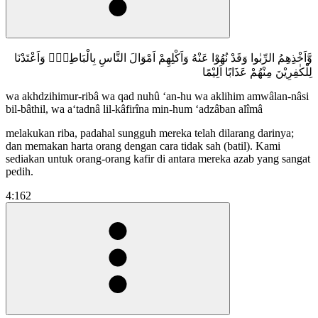
وَّاَخْذِهِمُ الرِّبٰوا وَقَدْ نُهُوْا عَنْهُ وَاَكْلِهِمْ اَمْوَالَ النَّاسِ بِالْبَاطِلِۗ وَاَعْتَدْنَا
لِلْكٰفِرِيْنَ مِنْهُمْ عَذَابًا اَلِيْمًا
wa akhdzihimur-ribâ wa qad nuhû ‘an-hu wa aklihim amwâlan-nâsi
bil-bâthil, wa a‘tadnâ lil-kâfirîna min-hum ‘adzâban alîmâ
melakukan riba, padahal sungguh mereka telah dilarang darinya;
dan memakan harta orang dengan cara tidak sah (batil). Kami
sediakan untuk orang-orang kafir di antara mereka azab yang sangat
pedih.
4:162