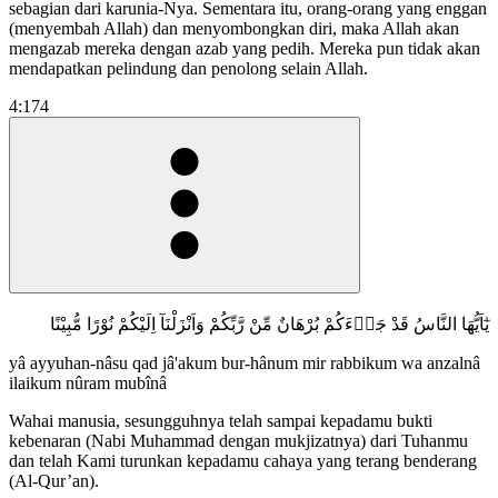
sebagian dari karunia-Nya. Sementara itu, orang-orang yang enggan
(menyembah Allah) dan menyombongkan diri, maka Allah akan
mengazab mereka dengan azab yang pedih. Mereka pun tidak akan
mendapatkan pelindung dan penolong selain Allah.
4:174
يٰٓاَيُّهَا النَّاسُ قَدْ جَاۤءَكُمْ بُرْهَانٌ مِّنْ رَّبِّكُمْ وَاَنْزَلْنَآ اِلَيْكُمْ نُوْرًا مُّبِيْنًا
yâ ayyuhan-nâsu qad jâ'akum bur-hânum mir rabbikum wa anzalnâ
ilaikum nûram mubînâ
Wahai manusia, sesungguhnya telah sampai kepadamu bukti
kebenaran (Nabi Muhammad dengan mukjizatnya) dari Tuhanmu
dan telah Kami turunkan kepadamu cahaya yang terang benderang
(Al-Qur’an).