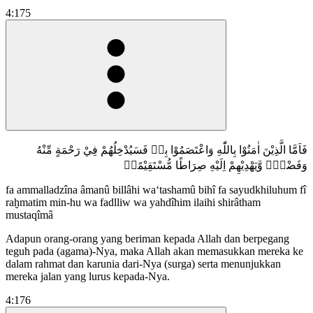
4:175
فَاَمَّا الَّذِيْنَ اٰمَنُوْا بِاللّٰهِ وَاعْتَصَمُوْا بِهٖ فَسَيُدْخِلُهُمْ فِيْ رَحْمَةٍ مِّنْهُ
وَفَضْلٍۙ وَّيَهْدِيْهِمْ اِلَيْهِ صِرَاطًا مُّسْتَقِيْمًاۗ
fa ammalladzîna âmanû billâhi wa‘tashamû bihî fa sayudkhiluhum fî
raḫmatim min-hu wa fadlliw wa yahdîhim ilaihi shirâtham
mustaqîmâ
Adapun orang-orang yang beriman kepada Allah dan berpegang
teguh pada (agama)-Nya, maka Allah akan memasukkan mereka ke
dalam rahmat dan karunia dari-Nya (surga) serta menunjukkan
mereka jalan yang lurus kepada-Nya.
4:176