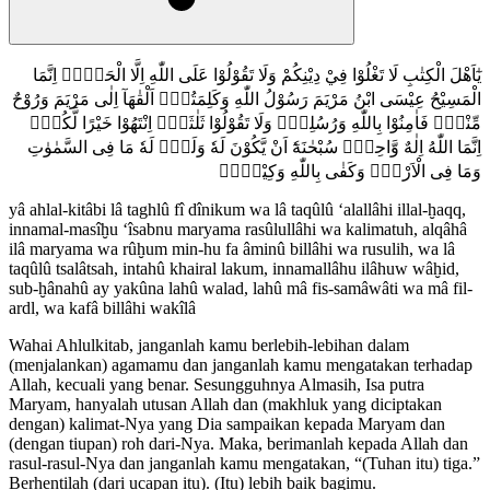
يٰٓاَهْلَ الْكِتٰبِ لَا تَغْلُوْا فِيْ دِيْنِكُمْ وَلَا تَقُوْلُوْا عَلَى اللّٰهِ اِلَّا الْحَقَّۗ اِنَّمَا
الْمَسِيْحُ عِيْسَى ابْنُ مَرْيَمَ رَسُوْلُ اللّٰهِ وَكَلِمَتُهٗۚ اَلْقٰهَآ اِلٰى مَرْيَمَ وَرُوْحٌ
مِّنْهُۖ فَاٰمِنُوْا بِاللّٰهِ وَرُسُلِهٖۗ وَلَا تَقُوْلُوْا ثَلٰثَةٌۗ اِنْتَهُوْا خَيْرًا لَّكُمْۗ
اِنَّمَا اللّٰهُ اِلٰهٌ وَّاحِدٌۗ سُبْحٰنَهٗٓ اَنْ يَّكُوْنَ لَهٗ وَلَدٌۘ لَهٗ مَا فِى السَّمٰوٰتِ
وَمَا فِى الْاَرْضِۗ وَكَفٰى بِاللّٰهِ وَكِيْلًاࣖ
yâ ahlal-kitâbi lâ taghlû fî dînikum wa lâ taqûlû ‘alallâhi illal-ḫaqq,
innamal-masîḫu ‘îsabnu maryama rasûlullâhi wa kalimatuh, alqâhâ
ilâ maryama wa rûḫum min-hu fa âminû billâhi wa rusulih, wa lâ
taqûlû tsalâtsah, intahû khairal lakum, innamallâhu ilâhuw wâḫid,
sub-ḫânahû ay yakûna lahû walad, lahû mâ fis-samâwâti wa mâ fil-
ardl, wa kafâ billâhi wakîlâ
Wahai Ahlulkitab, janganlah kamu berlebih-lebihan dalam
(menjalankan) agamamu dan janganlah kamu mengatakan terhadap
Allah, kecuali yang benar. Sesungguhnya Almasih, Isa putra
Maryam, hanyalah utusan Allah dan (makhluk yang diciptakan
dengan) kalimat-Nya yang Dia sampaikan kepada Maryam dan
(dengan tiupan) roh dari-Nya. Maka, berimanlah kepada Allah dan
rasul-rasul-Nya dan janganlah kamu mengatakan, “(Tuhan itu) tiga.”
Berhentilah (dari ucapan itu). (Itu) lebih baik bagimu.