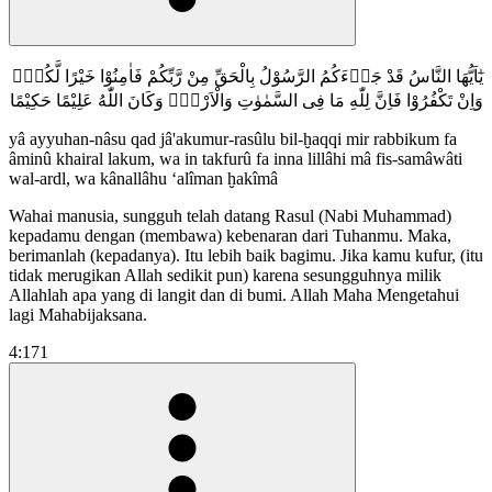
يٰٓاَيُّهَا النَّاسُ قَدْ جَاۤءَكُمُ الرَّسُوْلُ بِالْحَقِّ مِنْ رَّبِّكُمْ فَاٰمِنُوْا خَيْرًا لَّكُمْۗ
وَاِنْ تَكْفُرُوْا فَاِنَّ لِلّٰهِ مَا فِى السَّمٰوٰتِ وَالْاَرْضِۗ وَكَانَ اللّٰهُ عَلِيْمًا حَكِيْمًا
yâ ayyuhan-nâsu qad jâ'akumur-rasûlu bil-ḫaqqi mir rabbikum fa
âminû khairal lakum, wa in takfurû fa inna lillâhi mâ fis-samâwâti
wal-ardl, wa kânallâhu ‘alîman ḫakîmâ
Wahai manusia, sungguh telah datang Rasul (Nabi Muhammad)
kepadamu dengan (membawa) kebenaran dari Tuhanmu. Maka,
berimanlah (kepadanya). Itu lebih baik bagimu. Jika kamu kufur, (itu
tidak merugikan Allah sedikit pun) karena sesungguhnya milik
Allahlah apa yang di langit dan di bumi. Allah Maha Mengetahui
lagi Mahabijaksana.
4:171