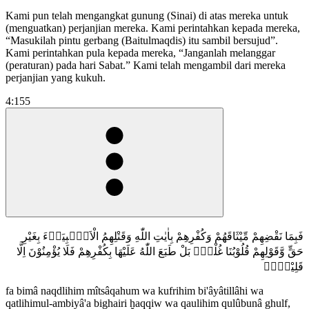
Kami pun telah mengangkat gunung (Sinai) di atas mereka untuk
(menguatkan) perjanjian mereka. Kami perintahkan kepada mereka,
“Masukilah pintu gerbang (Baitulmaqdis) itu sambil bersujud”.
Kami perintahkan pula kepada mereka, “Janganlah melanggar
(peraturan) pada hari Sabat.” Kami telah mengambil dari mereka
perjanjian yang kukuh.
4:155
فَبِمَا نَقْضِهِمْ مِّيْثَاقَهُمْ وَكُفْرِهِمْ بِاٰيٰتِ اللّٰهِ وَقَتْلِهِمُ الْاَنْۢبِيَاۤءَ بِغَيْرِ
حَقٍّ وَّقَوْلِهِمْ قُلُوْبُنَا غُلْفٌۗ بَلْ طَبَعَ اللّٰهُ عَلَيْهَا بِكُفْرِهِمْ فَلَا يُؤْمِنُوْنَ اِلَّا
قَلِيْلًاۖ
fa bimâ naqdlihim mîtsâqahum wa kufrihim bi'âyâtillâhi wa
qatlihimul-ambiyâ'a bighairi ḫaqqiw wa qaulihim qulûbunâ ghulf,