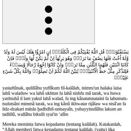
يَسْتَفْتُوْنَكَۗ قُلِ اللّٰهُ يُفْتِيْكُمْ فِى الْكَلٰلَةِۗ اِنِ امْرُؤٌا هَلَكَ لَيْسَ لَهٗ وَلَدٌ
وَّلَهٗٓ اُخْتٌ فَلَهَا نِصْفُ مَا تَرَكَۚ وَهُوَ يَرِثُهَآ اِنْ لَّمْ يَكُنْ لَّهَا وَلَدٌۚ فَاِنْ
كَانَتَا اثْنَتَيْنِ فَلَهُمَا الثُّلُثٰنِ مِمَّا تَرَكَۗ وَاِنْ كَانُوْٓا اِخْوَةً رِّجَالًا وَّنِسَاۤءً
فَلِلذَّكَرِ مِثْلُ حَظِّ الْاُنْثَيَيْنِۗ يُبَيِّنُ اللّٰهُ لَكُمْ اَنْ تَضِلُّوْاۗ وَاللّٰهُ بِكُلِّ شَيْءٍ
عَلِيْمٌࣖ
yastaftûnak, qulillâhu yuftîkum fil-kalâlah, inimru'un halaka laisa
lahû waladuw wa lahû ukhtun fa lahâ nishfu mâ tarak, wa huwa
yaritsuhâ il lam yakul lahâ walad, fa ing kânatatsnataini fa lahumats-
tsulutsâni mimmâ tarak, wa ing kânû ikhwatar rijâlaw wa nisâ'an fa
lidz-dzakari mitslu ḫadhdhil-untsayaîn, yubayyinullâhu lakum an
tadlillû, wallâhu bikulli syai'in ‘alîm
Mereka meminta fatwa kepadamu (tentang kalālah). Katakanlah,
“Allah memberi fatwa kepadamu tentang kalālah, (yaitu) jika