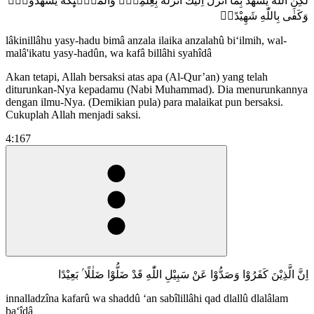
لٰكِنِ اللّٰهُ يَشْهَدُ بِمَآ اَنْزَلَ اِلَيْكَ اَنْزَلَهٗ بِعِلْمِهٖۚ وَالْمَلٰۤىِٕكَةُ يَشْهَدُوْنَۗ
وَكَفٰى بِاللّٰهِ شَهِيْدًاۗ
lâkinillâhu yasy-hadu bimâ anzala ilaika anzalahû bi‘ilmih, wal-
malâ'ikatu yasy-hadûn, wa kafâ billâhi syahîdâ
Akan tetapi, Allah bersaksi atas apa (Al-Qur’an) yang telah
diturunkan-Nya kepadamu (Nabi Muhammad). Dia menurunkannya
dengan ilmu-Nya. (Demikian pula) para malaikat pun bersaksi.
Cukuplah Allah menjadi saksi.
4:167
اِنَّ الَّذِيْنَ كَفَرُوْا وَصَدُّوْا عَنْ سَبِيْلِ اللّٰهِ قَدْ ضَلُّوْا ضَلٰلًا ۢ بَعِيْدًا
innalladzîna kafarû wa shaddû ‘an sabîlillâhi qad dlallû dlalâlam
ba‘îdâ