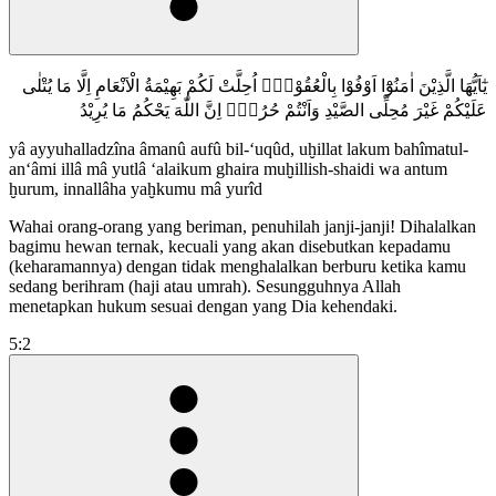
يٰٓاَيُّهَا الَّذِيْنَ اٰمَنُوْٓا اَوْفُوْا بِالْعُقُوْدِۗ اُحِلَّتْ لَكُمْ بَهِيْمَةُ الْاَنْعَامِ اِلَّا مَا يُتْلٰى
عَلَيْكُمْ غَيْرَ مُحِلِّى الصَّيْدِ وَاَنْتُمْ حُرُمٌۗ اِنَّ اللّٰهَ يَحْكُمُ مَا يُرِيْدُ
yâ ayyuhalladzîna âmanû aufû bil-‘uqûd, uḫillat lakum bahîmatul-
an‘âmi illâ mâ yutlâ ‘alaikum ghaira muḫillish-shaidi wa antum
ḫurum, innallâha yaḫkumu mâ yurîd
Wahai orang-orang yang beriman, penuhilah janji-janji! Dihalalkan
bagimu hewan ternak, kecuali yang akan disebutkan kepadamu
(keharamannya) dengan tidak menghalalkan berburu ketika kamu
sedang berihram (haji atau umrah). Sesungguhnya Allah
menetapkan hukum sesuai dengan yang Dia kehendaki.
5:2