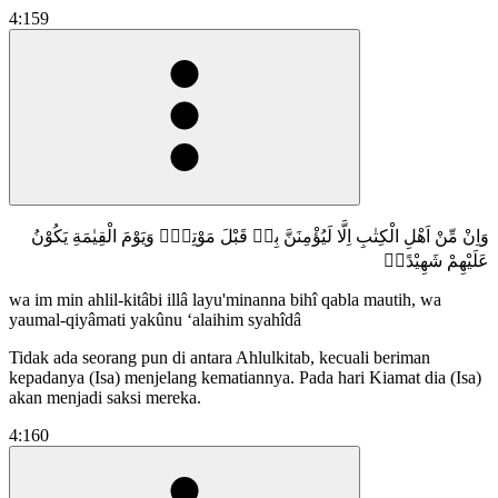
4:159
وَاِنْ مِّنْ اَهْلِ الْكِتٰبِ اِلَّا لَيُؤْمِنَنَّ بِهٖ قَبْلَ مَوْتِهٖۚ وَيَوْمَ الْقِيٰمَةِ يَكُوْنُ
عَلَيْهِمْ شَهِيْدًاۚ
wa im min ahlil-kitâbi illâ layu'minanna bihî qabla mautih, wa
yaumal-qiyâmati yakûnu ‘alaihim syahîdâ
Tidak ada seorang pun di antara Ahlulkitab, kecuali beriman
kepadanya (Isa) menjelang kematiannya. Pada hari Kiamat dia (Isa)
akan menjadi saksi mereka.
4:160