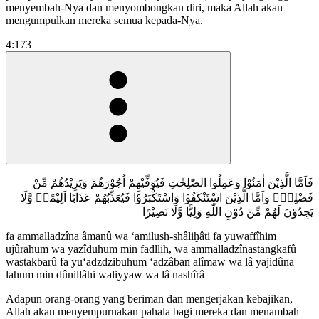
menyembah-Nya dan menyombongkan diri, maka Allah akan
mengumpulkan mereka semua kepada-Nya.
4:173
فَاَمَّا الَّذِيْنَ اٰمَنُوْا وَعَمِلُوا الصّٰلِحٰتِ فَيُوَفِّيْهِمْ اُجُوْرَهُمْ وَيَزِيْدُهُمْ مِّنْ
فَضْلِهٖۚ وَاَمَّا الَّذِيْنَ اسْتَنْكَفُوْا وَاسْتَكْبَرُوْا فَيُعَذِّبُهُمْ عَذَابًا اَلِيْمًاۙ وَّلَا
يَجِدُوْنَ لَهُمْ مِّنْ دُوْنِ اللّٰهِ وَلِيًّا وَّلَا نَصِيْرًا
fa ammalladzîna âmanû wa ‘amilush-shâliḫâti fa yuwaffîhim
ujûrahum wa yazîduhum min fadllih, wa ammalladzînastangkafû
wastakbarû fa yu‘adzdzibuhum ‘adzâban alîmaw wa lâ yajidûna
lahum min dûnillâhi waliyyaw wa lâ nashîrâ
Adapun orang-orang yang beriman dan mengerjakan kebajikan,
Allah akan menyempurnakan pahala bagi mereka dan menambah