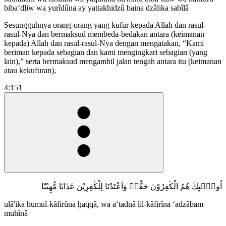
biba‘dliw wa yurîdûna ay yattakhidzû baina dzâlika sabîlâ
Sesungguhnya orang-orang yang kufur kepada Allah dan rasul-
rasul-Nya dan bermaksud membeda-bedakan antara (keimanan
kepada) Allah dan rasul-rasul-Nya dengan mengatakan, “Kami
beriman kepada sebagian dan kami mengingkari sebagian (yang
lain),” serta bermaksud mengambil jalan tengah antara itu (keimanan
atau kekufuran),
4:151
اُولٰۤىِٕكَ هُمُ الْكٰفِرُوْنَ حَقًّاۚ وَاَعْتَدْنَا لِلْكٰفِرِيْنَ عَذَابًا مُّهِيْنًا
ulâ'ika humul-kâfirûna ḫaqqâ, wa a‘tadnâ lil-kâfirîna ‘adzâbam
muhînâ