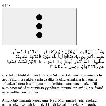
4:153
يَسْـَٔلُكَ اَهْلُ الْكِتٰبِ اَنْ تُنَزِّلَ عَلَيْهِمْ كِتٰبًا مِّنَ السَّمَاۤءِ فَقَدْ سَاَلُوْا
مُوْسٰٓى اَكْبَرَ مِنْ ذٰلِكَ فَقَالُوْٓا اَرِنَا اللّٰهَ جَهْرَةً فَاَخَذَتْهُمُ الصَّاعِقَةُ
بِظُلْمِهِمْۚ ثُمَّ اتَّخَذُوا الْعِجْلَ مِنْۢ بَعْدِ مَا جَاۤءَتْهُمُ الْبَيِّنٰتُ فَعَفَوْنَا
عَنْ ذٰلِكَۚ وَاٰتَيْنَا مُوْسٰى سُلْطٰنًا مُّبِيْنًا
yas'aluka ahlul-kitâbi an tunazzila ‘alaihim kitâbam minas-samâ'i fa
qad sa'alû mûsâ akbara min dzâlika fa qâlû arinallâha jahratan fa
akhadzat-humush-shâ‘iqatu bidhulmihim, tsummattakhadzul-‘ijla
mim ba‘di mâ jâ'at-humul-bayyinâtu fa ‘afaunâ ‘an dzâlik, wa âtainâ
mûsâ sulthânam mubînâ
Ahlulkitab meminta kepadamu (Nabi Muhammad) agar engkau
menurunkan sebuah kitab dari langit kepada mereka. Sungguh,