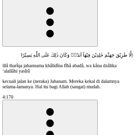
اِلَّا طَرِيْقَ جَهَنَّمَ خٰلِدِيْنَ فِيْهَآ اَبَدًاۗ وَكَانَ ذٰلِكَ عَلَى اللّٰهِ يَسِيْرًا
illâ tharîqa jahannama khâlidîna fîhâ abadâ, wa kâna dzâlika
‘alallâhi yasîrâ
kecuali jalan ke (neraka) Jahanam. Mereka kekal di dalamnya
selama-lamanya. Hal itu bagi Allah (sangat) mudah.
4:170