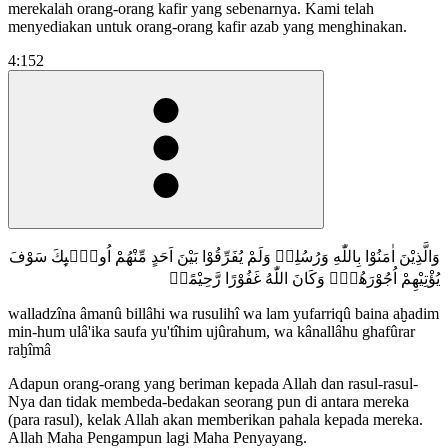
merekalah orang-orang kafir yang sebenarnya. Kami telah
menyediakan untuk orang-orang kafir azab yang menghinakan.
4:152
وَالَّذِيْنَ اٰمَنُوْا بِاللّٰهِ وَرُسُلِهٖ وَلَمْ يُفَرِّقُوْا بَيْنَ اَحَدٍ مِّنْهُمْ اُولٰۤىِٕكَ سَوْفَ
يُؤْتِيْهِمْ اُجُوْرَهُمْۗ وَكَانَ اللّٰهُ غَفُوْرًا رَّحِيْمًاࣖ
walladzîna âmanû billâhi wa rusulihî wa lam yufarriqû baina aḫadim
min-hum ulâ'ika saufa yu'tîhim ujûrahum, wa kânallâhu ghafûrar
raḫîmâ
Adapun orang-orang yang beriman kepada Allah dan rasul-rasul-
Nya dan tidak membeda-bedakan seorang pun di antara mereka
(para rasul), kelak Allah akan memberikan pahala kepada mereka.
Allah Maha Pengampun lagi Maha Penyayang.