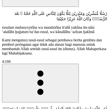
رُسُلًا مُّبَشِّرِيْنَ وَمُنْذِرِيْنَ لِئَلَّا يَكُوْنَ لِلنَّاسِ عَلَى اللّٰهِ حُجَّةٌ ۢ بَعْدَ
الرُّسُلِۗ وَكَانَ اللّٰهُ عَزِيْزًا حَكِيْمًا
rusulam mubasysyirîna wa mundzirîna li'allâ yakûna lin-nâsi
‘alallâhi ḫujjatum ba‘dar-rusul, wa kânallâhu ‘azîzan ḫakîmâ
Kami mengutus) rasul-rasul sebagai pembawa berita gembira dan
pemberi peringatan agar tidak ada alasan bagi manusia untuk
membantah Allah setelah rasul-rasul itu (diutus). Allah Mahaperkasa
lagi Mahabijaksana.
4:166