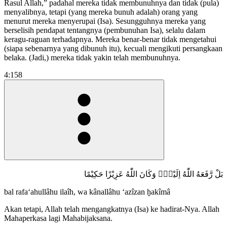
Rasul Allah,” padahal mereka tidak membunuhnya dan tidak (pula)
menyalibnya, tetapi (yang mereka bunuh adalah) orang yang
menurut mereka menyerupai (Isa). Sesungguhnya mereka yang
berselisih pendapat tentangnya (pembunuhan Isa), selalu dalam
keragu-raguan terhadapnya. Mereka benar-benar tidak mengetahui
(siapa sebenarnya yang dibunuh itu), kecuali mengikuti persangkaan
belaka. (Jadi,) mereka tidak yakin telah membunuhnya.
4:158
بَلْ رَّفَعَهُ اللّٰهُ اِلَيْهِۗ وَكَانَ اللّٰهُ عَزِيْزًا حَكِيْمًا
bal rafa‘ahullâhu ilaîh, wa kânallâhu ‘azîzan ḫakîmâ
Akan tetapi, Allah telah mengangkatnya (Isa) ke hadirat-Nya. Allah
Mahaperkasa lagi Mahabijaksana.