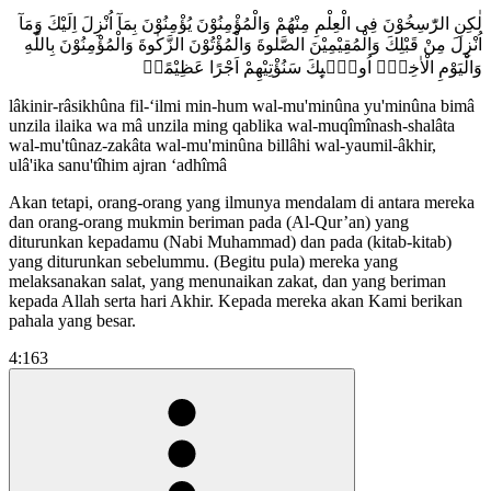
لٰكِنِ الرّٰسِخُوْنَ فِى الْعِلْمِ مِنْهُمْ وَالْمُؤْمِنُوْنَ يُؤْمِنُوْنَ بِمَآ اُنْزِلَ اِلَيْكَ وَمَآ
اُنْزِلَ مِنْ قَبْلِكَ وَالْمُقِيْمِيْنَ الصَّلٰوةَ وَالْمُؤْتُوْنَ الزَّكٰوةَ وَالْمُؤْمِنُوْنَ بِاللّٰهِ
وَالْيَوْمِ الْاٰخِرِۗ اُولٰۤىِٕكَ سَنُؤْتِيْهِمْ اَجْرًا عَظِيْمًاࣖ
lâkinir-râsikhûna fil-‘ilmi min-hum wal-mu'minûna yu'minûna bimâ
unzila ilaika wa mâ unzila ming qablika wal-muqîmînash-shalâta
wal-mu'tûnaz-zakâta wal-mu'minûna billâhi wal-yaumil-âkhir,
ulâ'ika sanu'tîhim ajran ‘adhîmâ
Akan tetapi, orang-orang yang ilmunya mendalam di antara mereka
dan orang-orang mukmin beriman pada (Al-Qur’an) yang
diturunkan kepadamu (Nabi Muhammad) dan pada (kitab-kitab)
yang diturunkan sebelummu. (Begitu pula) mereka yang
melaksanakan salat, yang menunaikan zakat, dan yang beriman
kepada Allah serta hari Akhir. Kepada mereka akan Kami berikan
pahala yang besar.
4:163