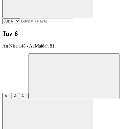
Juz 6
An Nisa 148 - Al Maidah 81
A−
A
A+