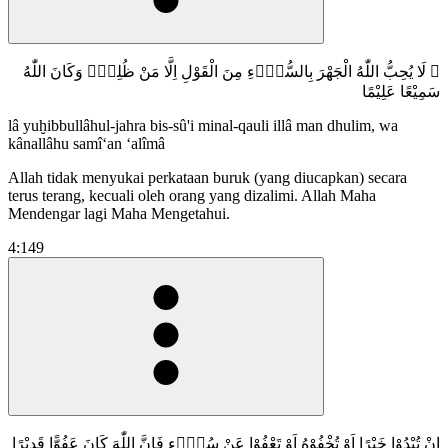
۞ لَا يُحِبُّ اللّٰهُ الْجَهْرَ بِالسُّوْۤءِ مِنَ الْقَوْلِ اِلَّا مَنْ ظُلِمَۗ وَكَانَ اللّٰهُ
سَمِيْعًا عَلِيْمًا
lâ yuḫibbullâhul-jahra bis-sû'i minal-qauli illâ man dhulim, wa
kânallâhu samî‘an ‘alîmâ
Allah tidak menyukai perkataan buruk (yang diucapkan) secara
terus terang, kecuali oleh orang yang dizalimi. Allah Maha
Mendengar lagi Maha Mengetahui.
4:149
اِنْ تُبْدُوْا خَيْرًا اَوْ تُخْفُوْهُ اَوْ تَعْفُوْا عَنْ سُوْۤءٍ فَاِنَّ اللّٰهَ كَانَ عَفُوًّا قَدِيْرًا