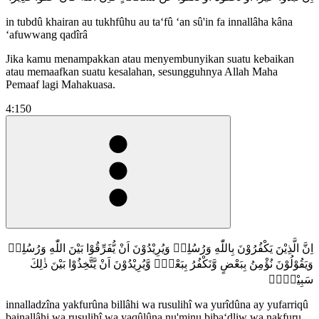
in tubdû khairan au tukhfûhu au ta‘fû ‘an sû'in fa innallâha kâna
‘afuwwang qadîrâ
Jika kamu menampakkan atau menyembunyikan suatu kebaikan
atau memaafkan suatu kesalahan, sesungguhnya Allah Maha
Pemaaf lagi Mahakuasa.
4:150
اِنَّ الَّذِيْنَ يَكْفُرُوْنَ بِاللّٰهِ وَرُسُلِهٖ وَيُرِيْدُوْنَ اَنْ يُّفَرِّقُوْا بَيْنَ اللّٰهِ وَرُسُلِهٖ
وَيَقُوْلُوْنَ نُؤْمِنُ بِبَعْضٍ وَّنَكْفُرُ بِبَعْضٍۙ وَّيُرِيْدُوْنَ اَنْ يَّتَّخِذُوْا بَيْنَ ذٰلِكَ
سَبِيْلًاۙ
innalladzîna yakfurûna billâhi wa rusulihî wa yurîdûna ay yufarriqû
bainallâhi wa rusulihî wa yaqûlûna nu'minu biba‘dliw wa nakfuru