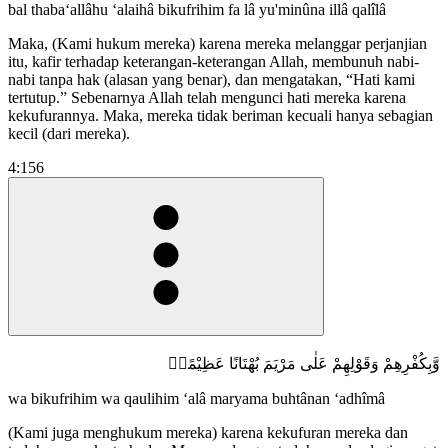
bal thaba‘allâhu ‘alaihâ bikufrihim fa lâ yu'minûna illâ qalîlâ
Maka, (Kami hukum mereka) karena mereka melanggar perjanjian
itu, kafir terhadap keterangan-keterangan Allah, membunuh nabi-
nabi tanpa hak (alasan yang benar), dan mengatakan, “Hati kami
tertutup.” Sebenarnya Allah telah mengunci hati mereka karena
kekufurannya. Maka, mereka tidak beriman kecuali hanya sebagian
kecil (dari mereka).
4:156
وَّبِكُفْرِهِمْ وَقَوْلِهِمْ عَلٰى مَرْيَمَ بُهْتَانًا عَظِيْمًاۙ
wa bikufrihim wa qaulihim ‘alâ maryama buhtânan ‘adhîmâ
(Kami juga menghukum mereka) karena kekufuran mereka dan