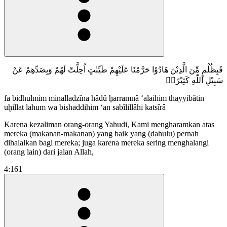
فَبِظُلْمٍ مِّنَ الَّذِيْنَ هَادُوْا حَرَّمْنَا عَلَيْهِمْ طَيِّبٰتٍ اُحِلَّتْ لَهُمْ وَبِصَدِّهِمْ عَنْ
سَبِيْلِ اللّٰهِ كَثِيْرًاۙ
fa bidhulmim minalladzîna hâdû ḫarramnâ ‘alaihim thayyibâtin
uḫillat lahum wa bishaddihim ‘an sabîlillâhi katsîrâ
Karena kezaliman orang-orang Yahudi, Kami mengharamkan atas
mereka (makanan-makanan) yang baik yang (dahulu) pernah
dihalalkan bagi mereka; juga karena mereka sering menghalangi
(orang lain) dari jalan Allah,
4:161