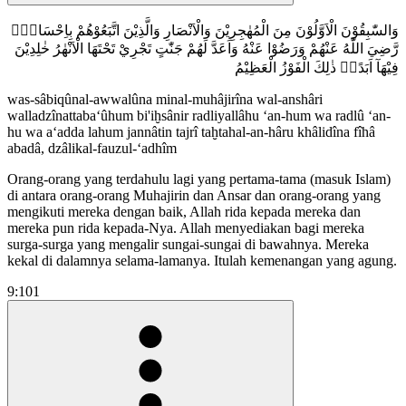
وَالسّٰبِقُوْنَ الْاَوَّلُوْنَ مِنَ الْمُهٰجِرِيْنَ وَالْاَنْصَارِ وَالَّذِيْنَ اتَّبَعُوْهُمْ بِاِحْسَانٍۙ
رَّضِيَ اللّٰهُ عَنْهُمْ وَرَضُوْا عَنْهُ وَاَعَدَّ لَهُمْ جَنّٰتٍ تَجْرِيْ تَحْتَهَا الْاَنْهٰرُ خٰلِدِيْنَ
فِيْهَآ اَبَدًاۗ ذٰلِكَ الْفَوْزُ الْعَظِيْمُ
was-sâbiqûnal-awwalûna minal-muhâjirîna wal-anshâri
walladzînattaba‘ûhum bi'iḫsânir radliyallâhu ‘an-hum wa radlû ‘an-
hu wa a‘adda lahum jannâtin tajrî taḫtahal-an-hâru khâlidîna fîhâ
abadâ, dzâlikal-fauzul-‘adhîm
Orang-orang yang terdahulu lagi yang pertama-tama (masuk Islam)
di antara orang-orang Muhajirin dan Ansar dan orang-orang yang
mengikuti mereka dengan baik, Allah rida kepada mereka dan
mereka pun rida kepada-Nya. Allah menyediakan bagi mereka
surga-surga yang mengalir sungai-sungai di bawahnya. Mereka
kekal di dalamnya selama-lamanya. Itulah kemenangan yang agung.
9:101