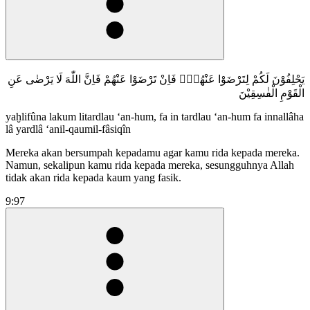
يَحْلِفُوْنَ لَكُمْ لِتَرْضَوْا عَنْهُمْۚ فَاِنْ تَرْضَوْا عَنْهُمْ فَاِنَّ اللّٰهَ لَا يَرْضٰى عَنِ
الْقَوْمِ الْفٰسِقِيْنَ
yaḫlifûna lakum litardlau ‘an-hum, fa in tardlau ‘an-hum fa innallâha
lâ yardlâ ‘anil-qaumil-fâsiqîn
Mereka akan bersumpah kepadamu agar kamu rida kepada mereka.
Namun, sekalipun kamu rida kepada mereka, sesungguhnya Allah
tidak akan rida kepada kaum yang fasik.
9:97