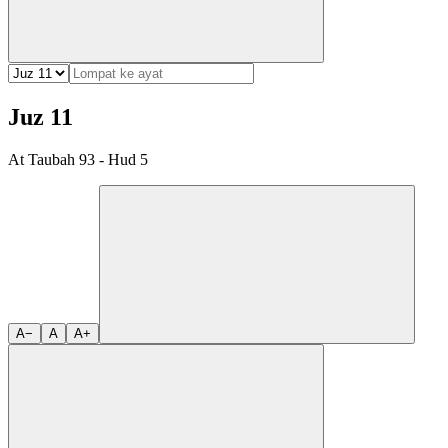
Juz 11
At Taubah 93 - Hud 5
A−
A
A+