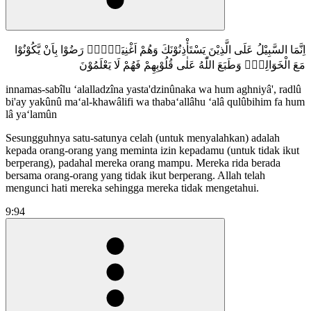
اِنَّمَا السَّبِيْلُ عَلَى الَّذِيْنَ يَسْتَأْذِنُوْنَكَ وَهُمْ اَغْنِيَاۤءُۚ رَضُوْا بِاَنْ يَّكُوْنُوْا
مَعَ الْخَوَالِفِۙ وَطَبَعَ اللّٰهُ عَلٰى قُلُوْبِهِمْ فَهُمْ لَا يَعْلَمُوْنَ
innamas-sabîlu ‘alalladzîna yasta'dzinûnaka wa hum aghniyâ', radlû
bi'ay yakûnû ma‘al-khawâlifi wa thaba‘allâhu ‘alâ qulûbihim fa hum
lâ ya‘lamûn
Sesungguhnya satu-satunya celah (untuk menyalahkan) adalah
kepada orang-orang yang meminta izin kepadamu (untuk tidak ikut
berperang), padahal mereka orang mampu. Mereka rida berada
bersama orang-orang yang tidak ikut berperang. Allah telah
mengunci hati mereka sehingga mereka tidak mengetahui.
9:94