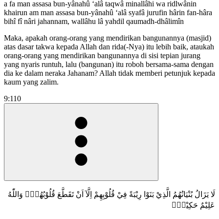
a fa man assasa bun-yânahû ‘alâ taqwâ minallâhi wa ridlwânin
khairun am man assasa bun-yânahû ‘alâ syafâ jurufin hârin fan-hâra
bihî fî nâri jahannam, wallâhu lâ yahdil qaumadh-dhâlimîn
Maka, apakah orang-orang yang mendirikan bangunannya (masjid)
atas dasar takwa kepada Allah dan rida(-Nya) itu lebih baik, ataukah
orang-orang yang mendirikan bangunannya di sisi tepian jurang
yang nyaris runtuh, lalu (bangunan) itu roboh bersama-sama dengan
dia ke dalam neraka Jahanam? Allah tidak memberi petunjuk kepada
kaum yang zalim.
9:110
لَا يَزَالُ بُنْيَانُهُمُ الَّذِيْ بَنَوْا رِيْبَةً فِيْ قُلُوْبِهِمْ اِلَّآ اَنْ تَقَطَّعَ قُلُوْبُهُمْۗ وَاللّٰهُ
عَلِيْمٌ حَكِيْمٌࣖ