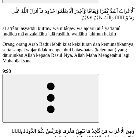
اَلْاَعْرَابُ اَشَدُّ كُفْرًا وَّنِفَاقًا وَّاَجْدَرُ اَلَّا يَعْلَمُوْا حُدُوْدَ مَآ اَنْزَلَ اللّٰهُ عَلٰى
رَسُوْلِهٖۗ وَاللّٰهُ عَلِيْمٌ حَكِيْمٌ
al-a‘râbu asyaddu kufraw wa nifâqaw wa ajdaru allâ ya‘lamû
ḫudûda mâ anzalallâhu ‘alâ rasûlih, wallâhu ‘alîmun ḫakîm
Orang-orang Arab Badui lebih kuat kekufuran dan kemunafikannya,
serta sangat wajar tidak mengetahui batas-batas (ketentuan) yang
diturunkan Allah kepada Rasul-Nya. Allah Maha Mengetahui lagi
Mahabijaksana.
9:98
وَمِنَ الْاَعْرَابِ مَنْ يَّتَّخِذُ مَا يُنْفِقُ مَغْرَمًا وَّيَتَرَبَّصُ بِكُمُ الدَّوَاۤىِٕرَۗ