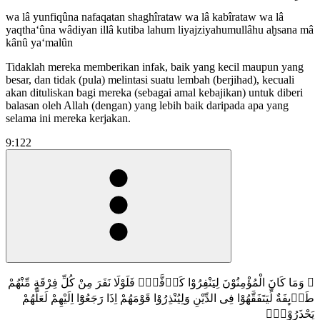
wa lâ yunfiqûna nafaqatan shaghîrataw wa lâ kabîrataw wa lâ
yaqtha‘ûna wâdiyan illâ kutiba lahum liyajziyahumullâhu aḫsana mâ
kânû ya‘malûn
Tidaklah mereka memberikan infak, baik yang kecil maupun yang
besar, dan tidak (pula) melintasi suatu lembah (berjihad), kecuali
akan dituliskan bagi mereka (sebagai amal kebajikan) untuk diberi
balasan oleh Allah (dengan) yang lebih baik daripada apa yang
selama ini mereka kerjakan.
9:122
۞ وَمَا كَانَ الْمُؤْمِنُوْنَ لِيَنْفِرُوْا كَاۤفَّةًۗ فَلَوْلَا نَفَرَ مِنْ كُلِّ فِرْقَةٍ مِّنْهُمْ
طَاۤىِٕفَةٌ لِّيَتَفَقَّهُوْا فِى الدِّيْنِ وَلِيُنْذِرُوْا قَوْمَهُمْ اِذَا رَجَعُوْٓا اِلَيْهِمْ لَعَلَّهُمْ
يَحْذَرُوْنَࣖ