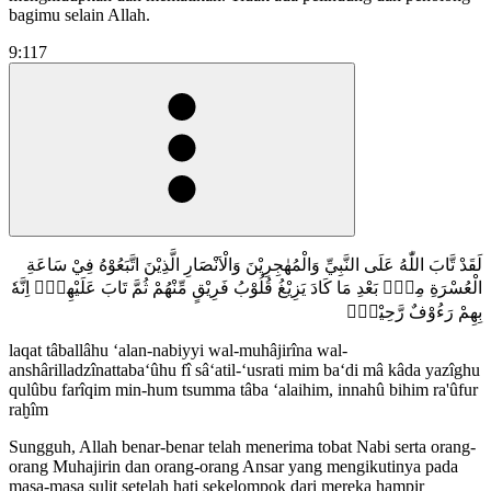
bagimu selain Allah.
9:117
لَقَدْ تَّابَ اللّٰهُ عَلَى النَّبِيِّ وَالْمُهٰجِرِيْنَ وَالْاَنْصَارِ الَّذِيْنَ اتَّبَعُوْهُ فِيْ سَاعَةِ
الْعُسْرَةِ مِنْۢ بَعْدِ مَا كَادَ يَزِيْغُ قُلُوْبُ فَرِيْقٍ مِّنْهُمْ ثُمَّ تَابَ عَلَيْهِمْۗ اِنَّهٗ
بِهِمْ رَءُوْفٌ رَّحِيْمٌۙ
laqat tâballâhu ‘alan-nabiyyi wal-muhâjirîna wal-
anshârilladzînattaba‘ûhu fî sâ‘atil-‘usrati mim ba‘di mâ kâda yazîghu
qulûbu farîqim min-hum tsumma tâba ‘alaihim, innahû bihim ra'ûfur
raḫîm
Sungguh, Allah benar-benar telah menerima tobat Nabi serta orang-
orang Muhajirin dan orang-orang Ansar yang mengikutinya pada
masa-masa sulit setelah hati sekelompok dari mereka hampir