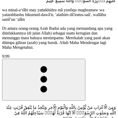
عَلَيْهِمْ دَاۤىِٕرَةُ السَّوْءِۗ وَاللّٰهُ سَمِيْعٌ عَلِيْمٌ
wa minal-a‘râbi may yattakhidzu mâ yunfiqu maghramaw wa
yatarabbashu bikumud-dawâ'ir, ‘alaihim dâ'iratus-saû', wallâhu
samî‘un ‘alîm
Di antara orang-orang Arab Badui ada yang memandang apa yang
diinfakkannya (di jalan Allah) sebagai suatu kerugian dan
menunggu mara bahaya menimpamu. Merekalah yang pasti akan
ditimpa giliran (azab) yang buruk. Allah Maha Mendengar lagi
Maha Mengetahui.
9:99
وَمِنَ الْاَعْرَابِ مَنْ يُّؤْمِنُ بِاللّٰهِ وَالْيَوْمِ الْاٰخِرِ وَيَتَّخِذُ مَا يُنْفِقُ قُرُبٰتٍ عِنْدَ
اللّٰهِ وَصَلَوٰتِ الرَّسُوْلِۗ اَلَآ اِنَّهَا قُرْبَةٌ لَّهُمْۗ سَيُدْخِلُهُمُ اللّٰهُ فِيْ