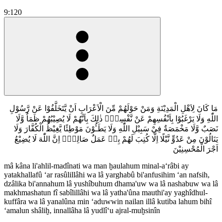
9:120
مَا كَانَ لِاَهْلِ الْمَدِيْنَةِ وَمَنْ حَوْلَهُمْ مِّنَ الْاَعْرَابِ اَنْ يَّتَخَلَّفُوْا عَنْ رَّسُوْلِ
اللّٰهِ وَلَا يَرْغَبُوْا بِاَنْفُسِهِمْ عَنْ نَّفْسِهٖۗ ذٰلِكَ بِاَنَّهُمْ لَا يُصِيْبُهُمْ ظَمَاٌ وَّلَا
نَصَبٌ وَّلَا مَخْمَصَةٌ فِيْ سَبِيْلِ اللّٰهِ وَلَا يَطَـُٔوْنَ مَوْطِئًا يَّغِيْظُ الْكُفَّارَ وَلَا
يَنَالُوْنَ مِنْ عَدُوٍّ نَّيْلًا اِلَّا كُتِبَ لَهُمْ بِهٖ عَمَلٌ صَالِحٌۗ اِنَّ اللّٰهَ لَا يُضِيْعُ
اَجْرَ الْمُحْسِنِيْنَ
mâ kâna li'ahlil-madînati wa man ḫaulahum minal-a‘râbi ay
yatakhallafû ‘ar rasûlillâhi wa lâ yarghabû bi'anfusihim ‘an nafsih,
dzâlika bi'annahum lâ yushîbuhum dhama'uw wa lâ nashabuw wa lâ
makhmashatun fî sabîlillâhi wa lâ yatha'ûna mauthi'ay yaghîdhul-
kuffâra wa lâ yanalûna min ‘aduwwin nailan illâ kutiba lahum bihî
‘amalun shâliḫ, innallâha lâ yudlî‘u ajral-muḫsinîn