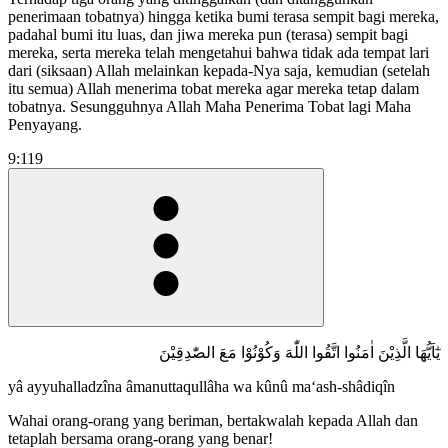
penerimaan tobatnya) hingga ketika bumi terasa sempit bagi mereka,
padahal bumi itu luas, dan jiwa mereka pun (terasa) sempit bagi
mereka, serta mereka telah mengetahui bahwa tidak ada tempat lari
dari (siksaan) Allah melainkan kepada-Nya saja, kemudian (setelah
itu semua) Allah menerima tobat mereka agar mereka tetap dalam
tobatnya. Sesungguhnya Allah Maha Penerima Tobat lagi Maha
Penyayang.
9:119
يٰٓاَيُّهَا الَّذِيْنَ اٰمَنُوا اتَّقُوا اللّٰهَ وَكُوْنُوْا مَعَ الصّٰدِقِيْنَ
yâ ayyuhalladzîna âmanuttaqullâha wa kûnû ma‘ash-shâdiqîn
Wahai orang-orang yang beriman, bertakwalah kepada Allah dan
tetaplah bersama orang-orang yang benar!