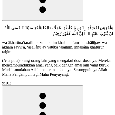
وَاٰخَرُوْنَ اعْتَرَفُوْا بِذُنُوْبِهِمْ خَلَطُوْا عَمَلًا صَالِحًا وَّاٰخَرَ سَيِّئًاۗ عَسَى اللّٰهُ
اَنْ يَّتُوْبَ عَلَيْهِمْۗ اِنَّ اللّٰهَ غَفُوْرٌ رَّحِيْمٌ
wa âkharûna‘tarafû bidzunûbihim khalathû ‘amalan shâliḫaw wa
âkhara sayyi'â, ‘asallâhu ay yatûba ‘alaihim, innallâha ghafûrur
raḫîm
(Ada pula) orang-orang lain yang mengakui dosa-dosanya. Mereka
mencampuradukkan amal yang baik dengan amal lain yang buruk.
Mudah-mudahan Allah menerima tobatnya. Sesungguhnya Allah
Maha Pengampun lagi Maha Penyayang.
9:103