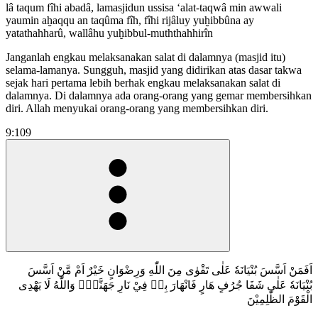
lâ taqum fîhi abadâ, lamasjidun ussisa ‘alat-taqwâ min awwali
yaumin aḫaqqu an taqûma fîh, fîhi rijâluy yuḫibbûna ay
yatathahharû, wallâhu yuḫibbul-muththahhirîn
Janganlah engkau melaksanakan salat di dalamnya (masjid itu)
selama-lamanya. Sungguh, masjid yang didirikan atas dasar takwa
sejak hari pertama lebih berhak engkau melaksanakan salat di
dalamnya. Di dalamnya ada orang-orang yang gemar membersihkan
diri. Allah menyukai orang-orang yang membersihkan diri.
9:109
اَفَمَنْ اَسَّسَ بُنْيَانَهٗ عَلٰى تَقْوٰى مِنَ اللّٰهِ وَرِضْوَانٍ خَيْرٌ اَمْ مَّنْ اَسَّسَ
بُنْيَانَهٗ عَلٰى شَفَا جُرُفٍ هَارٍ فَانْهَارَ بِهٖ فِيْ نَارِ جَهَنَّمَۗ وَاللّٰهُ لَا يَهْدِى
الْقَوْمَ الظّٰلِمِيْنَ