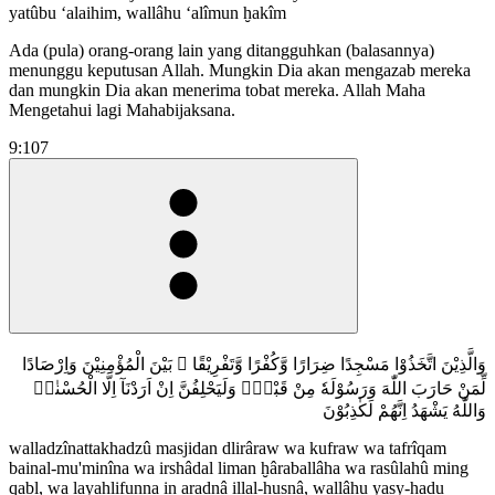
yatûbu ‘alaihim, wallâhu ‘alîmun ḫakîm
Ada (pula) orang-orang lain yang ditangguhkan (balasannya)
menunggu keputusan Allah. Mungkin Dia akan mengazab mereka
dan mungkin Dia akan menerima tobat mereka. Allah Maha
Mengetahui lagi Mahabijaksana.
9:107
وَالَّذِيْنَ اتَّخَذُوْا مَسْجِدًا ضِرَارًا وَّكُفْرًا وَّتَفْرِيْقًا ۢ بَيْنَ الْمُؤْمِنِيْنَ وَاِرْصَادًا
لِّمَنْ حَارَبَ اللّٰهَ وَرَسُوْلَهٗ مِنْ قَبْلُۗ وَلَيَحْلِفُنَّ اِنْ اَرَدْنَآ اِلَّا الْحُسْنٰىۗ
وَاللّٰهُ يَشْهَدُ اِنَّهُمْ لَكٰذِبُوْنَ
walladzînattakhadzû masjidan dlirâraw wa kufraw wa tafrîqam
bainal-mu'minîna wa irshâdal liman ḫâraballâha wa rasûlahû ming
qabl, wa layaḫlifunna in aradnâ illal-ḫusnâ, wallâhu yasy-hadu