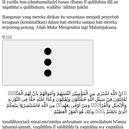
lâ yazâlu bun-yânuhumulladzî banau rîbatan fî qulûbihim illâ an
taqaththa‘a qulûbuhum, wallâhu ‘alîmun ḫakîm
Bangunan yang mereka dirikan itu senantiasa menjadi penyebab
keraguan (kemunafikan) dalam hati mereka sampai hati mereka
terpotong-potong. Allah Maha Mengetahui lagi Mahabijaksana.
9:111
۞ اِنَّ اللّٰهَ اشْتَرٰى مِنَ الْمُؤْمِنِيْنَ اَنْفُسَهُمْ وَاَمْوَالَهُمْ بِاَنَّ لَهُمُ الْجَنَّةَۗ
يُقَاتِلُوْنَ فِيْ سَبِيْلِ اللّٰهِ فَيَقْتُلُوْنَ وَيُقْتَلُوْنَ وَعْدًا عَلَيْهِ حَقًّا فِى التَّوْرٰىةِ
وَالْاِنْجِيْلِ وَالْقُرْاٰنِۗ وَمَنْ اَوْفٰى بِعَهْدِهٖ مِنَ اللّٰهِ فَاسْتَبْشِرُوْا بِبَيْعِكُمُ
الَّذِيْ بَايَعْتُمْ بِهٖۗ وَذٰلِكَ هُوَ الْفَوْزُ الْعَظِيْمُ
innallâhasytarâ minal-mu'minîna anfusahum wa amwâlahum bi'anna
lahumul-jannah, yuqâtilûna fî sabîlillâhi fa yaqtulûna wa yuqtalûna