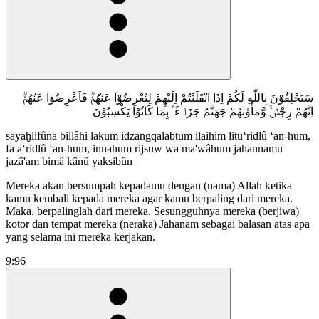
سَيَحْلِفُوْنَ بِاللّٰهِ لَكُمْ اِذَا انْقَلَبْتُمْ اِلَيْهِمْ لِتُعْرِضُوْا عَنْهُمْۗ فَاَعْرِضُوْا عَنْهُمْۗ
اِنَّهُمْ رِجْسٌۙ وَّمَأْوٰىهُمْ جَهَنَّمُ جَزَاۤءً ۢ بِمَا كَانُوْا يَكْسِبُوْنَ
sayaḫlifûna billâhi lakum idzangqalabtum ilaihim litu‘ridlû ‘an-hum,
fa a‘ridlû ‘an-hum, innahum rijsuw wa ma'wâhum jahannamu
jazâ'am bimâ kânû yaksibûn
Mereka akan bersumpah kepadamu dengan (nama) Allah ketika
kamu kembali kepada mereka agar kamu berpaling dari mereka.
Maka, berpalinglah dari mereka. Sesungguhnya mereka (berjiwa)
kotor dan tempat mereka (neraka) Jahanam sebagai balasan atas apa
yang selama ini mereka kerjakan.
9:96