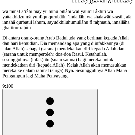
رَحْمَتِهٖۗ اِنَّ اللّٰهَ غَفُوْرٌ رَّحِيْمٌࣖ
wa minal-a‘râbi may yu'minu billâhi wal-yaumil-âkhiri wa
yattakhidzu mâ yunfiqu qurubâtin ‘indallâhi wa shalawâtir-rasûl, alâ
innahâ qurbatul lahum, sayudkhiluhumullâhu fî raḫmatih, innallâha
ghafûrur raḫîm
Di antara orang-orang Arab Badui ada yang beriman kepada Allah
dan hari kemudian. Dia memandang apa yang diinfakkannya (di
jalan Allah) sebagai (sarana) mendekatkan diri kepada Allah dan
(sarana untuk memperoleh) doa-doa Rasul. Ketahuilah,
sesungguhnya (infak) itu (suatu sarana) bagi mereka untuk
mendekatkan diri (kepada Allah). Kelak Allah akan memasukkan
mereka ke dalam rahmat (surga)-Nya. Sesungguhnya Allah Maha
Pengampun lagi Maha Penyayang.
9:100