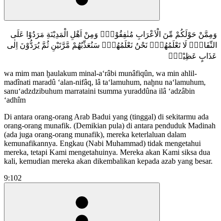
وَمِمَّنْ حَوْلَكُمْ مِّنَ الْاَعْرَابِ مُنٰفِقُوْنَۗ وَمِنْ اَهْلِ الْمَدِيْنَةِ مَرَدُوْا عَلَى
النِّفَاقِۗ لَا تَعْلَمُهُمْۗ نَحْنُ نَعْلَمُهُمْۗ سَنُعَذِّبُهُمْ مَّرَّتَيْنِ ثُمَّ يُرَدُّوْنَ اِلٰى
عَذَابٍ عَظِيْمٍۚ
wa mim man ḫaulakum minal-a‘râbi munâfiqûn, wa min ahlil-
madînati maradû ‘alan-nifâq, lâ ta‘lamuhum, naḫnu na‘lamuhum,
sanu‘adzdzibuhum marrataini tsumma yuraddûna ilâ ‘adzâbin
‘adhîm
Di antara orang-orang Arab Badui yang (tinggal) di sekitarmu ada
orang-orang munafik. (Demikian pula) di antara penduduk Madinah
(ada juga orang-orang munafik), mereka keterlaluan dalam
kemunafikannya. Engkau (Nabi Muhammad) tidak mengetahui
mereka, tetapi Kami mengetahuinya. Mereka akan Kami siksa dua
kali, kemudian mereka akan dikembalikan kepada azab yang besar.
9:102