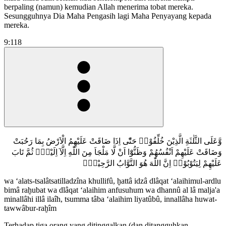
berpaling (namun) kemudian Allah menerima tobat mereka.
Sesungguhnya Dia Maha Pengasih lagi Maha Penyayang kepada
mereka.
9:118
وَّعَلَى الثَّلٰثَةِ الَّذِيْنَ خُلِّفُوْاۗ حَتّٰٓى اِذَا ضَاقَتْ عَلَيْهِمُ الْاَرْضُ بِمَا رَحُبَتْ
وَضَاقَتْ عَلَيْهِمْ اَنْفُسُهُمْ وَظَنُّوْٓا اَنْ لَّا مَلْجَاَ مِنَ اللّٰهِ اِلَّآ اِلَيْهِۗ ثُمَّ تَابَ
عَلَيْهِمْ لِيَتُوْبُوْاۗ اِنَّ اللّٰهَ هُوَ التَّوَّابُ الرَّحِيْمُࣖ
wa ‘alats-tsalâtsatilladzîna khullifû, ḫattâ idzâ dlâqat ‘alaihimul-ardlu
bimâ raḫubat wa dlâqat ‘alaihim anfusuhum wa dhannû al lâ malja'a
minallâhi illâ ilaîh, tsumma tâba ‘alaihim liyatûbû, innallâha huwat-
tawwâbur-raḫîm
Terhadap tiga orang yang ditinggalkan (dan ditangguhkan