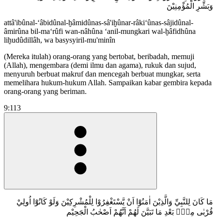
وَبَشِّرِ الْمُؤْمِنِيْنَ
attâ'ibûnal-‘âbidûnal-ḫâmidûnas-sâ'iḫûnar-râki‘ûnas-sâjidûnal-
âmirûna bil-ma‘rûfi wan-nâhûna ‘anil-mungkari wal-ḫâfidhûna
liḫudûdillâh, wa basysyiril-mu'minîn
(Mereka itulah) orang-orang yang bertobat, beribadah, memuji
(Allah), mengembara (demi ilmu dan agama), rukuk dan sujud,
menyuruh berbuat makruf dan mencegah berbuat mungkar, serta
memelihara hukum-hukum Allah. Sampaikan kabar gembira kepada
orang-orang yang beriman.
9:113
مَا كَانَ لِلنَّبِيِّ وَالَّذِيْنَ اٰمَنُوْٓا اَنْ يَّسْتَغْفِرُوْا لِلْمُشْرِكِيْنَ وَلَوْ كَانُوْٓا اُولِيْ
قُرْبٰى مِنْۢ بَعْدِ مَا تَبَيَّنَ لَهُمْ اَنَّهُمْ اَصْحٰبُ الْجَحِيْمِ