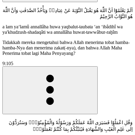
اَلَمْ يَعْلَمُوْٓا اَنَّ اللّٰهَ هُوَ يَقْبَلُ التَّوْبَةَ عَنْ عِبَادِهٖ وَيَأْخُذُ الصَّدَقٰتِ وَاَنَّ اللّٰهَ
هُوَ التَّوَّابُ الرَّحِيْمُ
a lam ya‘lamû annallâha huwa yaqbalut-taubata ‘an ‘ibâdihî wa
ya'khudzush-shadaqâti wa annallâha huwat-tawwâbur-raḫîm
Tidakkah mereka mengetahui bahwa Allah menerima tobat hamba-
hamba-Nya dan menerima zakat(-nya), dan bahwa Allah Maha
Penerima tobat lagi Maha Penyayang?
9:105
وَقُلِ اعْمَلُوْا فَسَيَرَى اللّٰهُ عَمَلَكُمْ وَرَسُوْلُهٗ وَالْمُؤْمِنُوْنَۗ وَسَتُرَدُّوْنَ
اِلٰى عٰلِمِ الْغَيْبِ وَالشَّهَادَةِ فَيُنَبِّئُكُمْ بِمَا كُنْتُمْ تَعْمَلُوْنَۚ