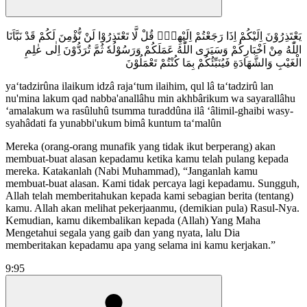
يَعْتَذِرُوْنَ اِلَيْكُمْ اِذَا رَجَعْتُمْ اِلَيْهِمْۗ قُلْ لَّا تَعْتَذِرُوْا لَنْ نُّؤْمِنَ لَكُمْ قَدْ نَبَّاَنَا
اللّٰهُ مِنْ اَخْبَارِكُمْ وَسَيَرَى اللّٰهُ عَمَلَكُمْ وَرَسُوْلُهٗ ثُمَّ تُرَدُّوْنَ اِلٰى عٰلِمِ
الْغَيْبِ وَالشَّهَادَةِ فَيُنَبِّئُكُمْ بِمَا كُنْتُمْ تَعْمَلُوْنَ
ya‘tadzirûna ilaikum idzâ raja‘tum ilaihim, qul lâ ta‘tadzirû lan
nu'mina lakum qad nabba'anallâhu min akhbârikum wa sayarallâhu
‘amalakum wa rasûluhû tsumma turaddûna ilâ ‘âlimil-ghaibi wasy-
syahâdati fa yunabbi'ukum bimâ kuntum ta‘malûn
Mereka (orang-orang munafik yang tidak ikut berperang) akan
membuat-buat alasan kepadamu ketika kamu telah pulang kepada
mereka. Katakanlah (Nabi Muhammad), “Janganlah kamu
membuat-buat alasan. Kami tidak percaya lagi kepadamu. Sungguh,
Allah telah memberitahukan kepada kami sebagian berita (tentang)
kamu. Allah akan melihat pekerjaanmu, (demikian pula) Rasul-Nya.
Kemudian, kamu dikembalikan kepada (Allah) Yang Maha
Mengetahui segala yang gaib dan yang nyata, lalu Dia
memberitakan kepadamu apa yang selama ini kamu kerjakan.”
9:95