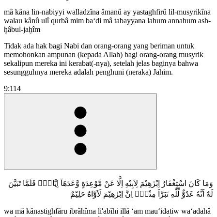
mâ kâna lin-nabiyyi walladzîna âmanû ay yastaghfirû lil-musyrikîna
walau kânû ulî qurbâ mim ba‘di mâ tabayyana lahum annahum ash-
ḫâbul-jaḫîm
Tidak ada hak bagi Nabi dan orang-orang yang beriman untuk
memohonkan ampunan (kepada Allah) bagi orang-orang musyrik
sekalipun mereka ini kerabat(-nya), setelah jelas baginya bahwa
sesungguhnya mereka adalah penghuni (neraka) Jahim.
9:114
وَمَا كَانَ اسْتِغْفَارُ اِبْرٰهِيْمَ لِاَبِيْهِ اِلَّا عَنْ مَّوْعِدَةٍ وَّعَدَهَآ اِيَّاهُۚ فَلَمَّا تَبَيَّنَ
لَهٗٓ اَنَّهٗ عَدُوٌّ لِّلّٰهِ تَبَرَّاَ مِنْهُۗ اِنَّ اِبْرٰهِيْمَ لَاَوَّاهٌ حَلِيْمٌ
wa mâ kânastighfâru ibrâhîma li'abîhi illâ ‘am mau‘idatiw wa‘adahâ