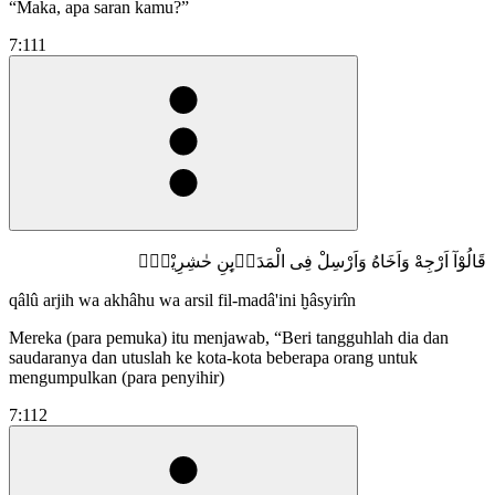
“Maka, apa saran kamu?”
7:111
قَالُوْآ اَرْجِهْ وَاَخَاهُ وَاَرْسِلْ فِى الْمَدَاۤىِٕنِ حٰشِرِيْنَۙ
qâlû arjih wa akhâhu wa arsil fil-madâ'ini ḫâsyirîn
Mereka (para pemuka) itu menjawab, “Beri tangguhlah dia dan
saudaranya dan utuslah ke kota-kota beberapa orang untuk
mengumpulkan (para penyihir)
7:112