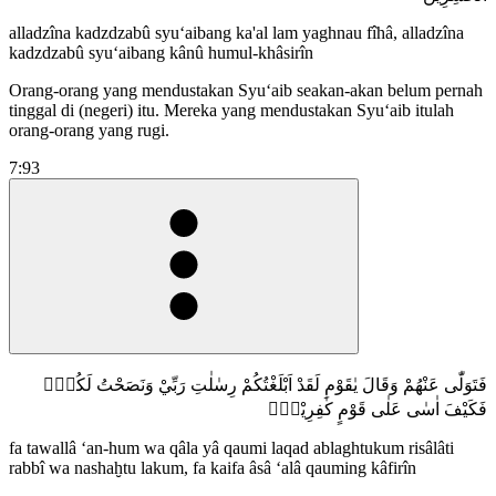
alladzîna kadzdzabû syu‘aibang ka'al lam yaghnau fîhâ, alladzîna
kadzdzabû syu‘aibang kânû humul-khâsirîn
Orang-orang yang mendustakan Syuʻaib seakan-akan belum pernah
tinggal di (negeri) itu. Mereka yang mendustakan Syuʻaib itulah
orang-orang yang rugi.
7:93
فَتَوَلّٰى عَنْهُمْ وَقَالَ يٰقَوْمِ لَقَدْ اَبْلَغْتُكُمْ رِسٰلٰتِ رَبِّيْ وَنَصَحْتُ لَكُمْۚ
فَكَيْفَ اٰسٰى عَلٰى قَوْمٍ كٰفِرِيْنَࣖ
fa tawallâ ‘an-hum wa qâla yâ qaumi laqad ablaghtukum risâlâti
rabbî wa nashaḫtu lakum, fa kaifa âsâ ‘alâ qauming kâfirîn