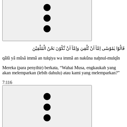
قَالُوْا يٰمُوْسٰٓى اِمَّآ اَنْ تُلْقِيَ وَاِمَّآ اَنْ نَّكُوْنَ نَحْنُ الْمُلْقِيْنَ
qâlû yâ mûsâ immâ an tulqiya wa immâ an nakûna naḫnul-mulqîn
Mereka (para penyihir) berkata, “Wahai Musa, engkaukah yang
akan melemparkan (lebih dahulu) atau kami yang melemparkan?”
7:116