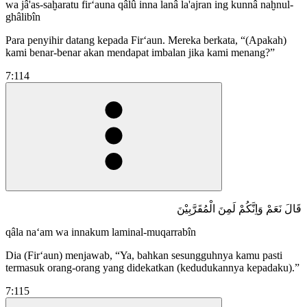
wa jâ'as-saḫaratu fir‘auna qâlû inna lanâ la'ajran ing kunnâ naḫnul-
ghâlibîn
Para penyihir datang kepada Fir‘aun. Mereka berkata, “(Apakah)
kami benar-benar akan mendapat imbalan jika kami menang?”
7:114
قَالَ نَعَمْ وَاِنَّكُمْ لَمِنَ الْمُقَرَّبِيْنَ
qâla na‘am wa innakum laminal-muqarrabîn
Dia (Fir‘aun) menjawab, “Ya, bahkan sesungguhnya kamu pasti
termasuk orang-orang yang didekatkan (kedudukannya kepadaku).”
7:115