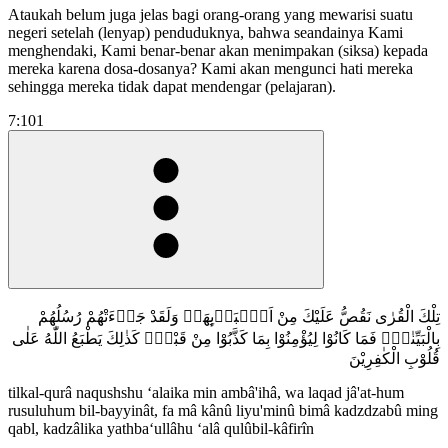
Ataukah belum juga jelas bagi orang-orang yang mewarisi suatu
negeri setelah (lenyap) penduduknya, bahwa seandainya Kami
menghendaki, Kami benar-benar akan menimpakan (siksa) kepada
mereka karena dosa-dosanya? Kami akan mengunci hati mereka
sehingga mereka tidak dapat mendengar (pelajaran).
7:101
تِلْكَ الْقُرٰى نَقُصُّ عَلَيْكَ مِنْ اَنْۢبَاۤىِٕهَاۚ وَلَقَدْ جَاۤءَتْهُمْ رُسُلُهُمْ
بِالْبَيِّنٰتِۚ فَمَا كَانُوْا لِيُؤْمِنُوْا بِمَا كَذَّبُوْا مِنْ قَبْلُۗ كَذٰلِكَ يَطْبَعُ اللّٰهُ عَلٰى
قُلُوْبِ الْكٰفِرِيْنَ
tilkal-qurâ naqushshu ‘alaika min ambâ'ihâ, wa laqad jâ'at-hum
rusuluhum bil-bayyinât, fa mâ kânû liyu'minû bimâ kadzdzabû ming
qabl, kadzâlika yathba‘ullâhu ‘alâ qulûbil-kâfirîn