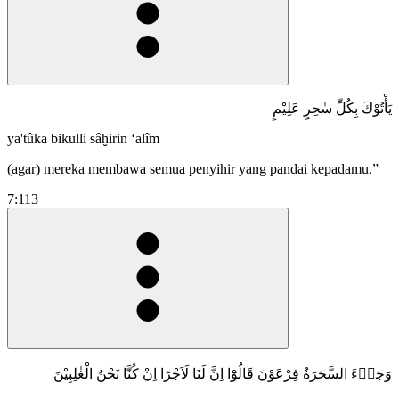
يَأْتُوْكَ بِكُلِّ سٰحِرٍ عَلِيْمٍ
ya'tûka bikulli sâḫirin ‘alîm
(agar) mereka membawa semua penyihir yang pandai kepadamu.”
7:113
وَجَاۤءَ السَّحَرَةُ فِرْعَوْنَ قَالُوْٓا اِنَّ لَنَا لَاَجْرًا اِنْ كُنَّا نَحْنُ الْغٰلِبِيْنَ