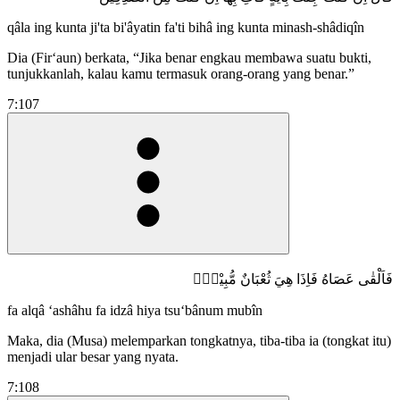
qâla ing kunta ji'ta bi'âyatin fa'ti bihâ ing kunta minash-shâdiqîn
Dia (Fir‘aun) berkata, “Jika benar engkau membawa suatu bukti,
tunjukkanlah, kalau kamu termasuk orang-orang yang benar.”
7:107
فَاَلْقٰى عَصَاهُ فَاِذَا هِيَ ثُعْبَانٌ مُّبِيْنٌۖ
fa alqâ ‘ashâhu fa idzâ hiya tsu‘bânum mubîn
Maka, dia (Musa) melemparkan tongkatnya, tiba-tiba ia (tongkat itu)
menjadi ular besar yang nyata.
7:108