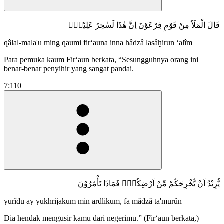
قَالَ الْمَلَاُ مِنْ قَوْمِ فِرْعَوْنَ اِنَّ هٰذَا لَسٰحِرٌ عَلِيْمٌۙ
qâlal-mala'u ming qaumi fir‘auna inna hâdzâ lasâḫirun ‘alîm
Para pemuka kaum Fir‘aun berkata, “Sesungguhnya orang ini
benar-benar penyihir yang sangat pandai.
7:110
يُّرِيْدُ اَنْ يُّخْرِجَكُمْ مِّنْ اَرْضِكُمْۚ فَمَاذَا تَأْمُرُوْنَ
yurîdu ay yukhrijakum min ardlikum, fa mâdzâ ta'murûn
Dia hendak mengusir kamu dari negerimu.” (Fir‘aun berkata,)