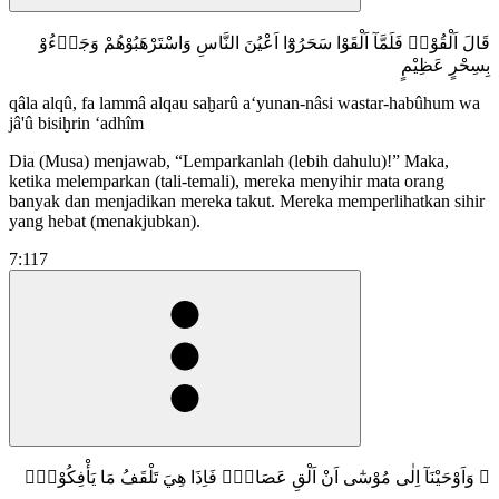
قَالَ اَلْقُوْاۚ فَلَمَّآ اَلْقَوْا سَحَرُوْٓا اَعْيُنَ النَّاسِ وَاسْتَرْهَبُوْهُمْ وَجَاۤءُوْ
بِسِحْرٍ عَظِيْمٍ
qâla alqû, fa lammâ alqau saḫarû a‘yunan-nâsi wastar-habûhum wa
jâ'û bisiḫrin ‘adhîm
Dia (Musa) menjawab, “Lemparkanlah (lebih dahulu)!” Maka,
ketika melemparkan (tali-temali), mereka menyihir mata orang
banyak dan menjadikan mereka takut. Mereka memperlihatkan sihir
yang hebat (menakjubkan).
7:117
۞ وَاَوْحَيْنَآ اِلٰى مُوْسٰٓى اَنْ اَلْقِ عَصَاكَۚ فَاِذَا هِيَ تَلْقَفُ مَا يَأْفِكُوْنَۚ