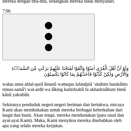
mereka dengan tiba-tiba, sedangkan mereka tidak menyadari.
7:96
وَلَوْ اَنَّ اَهْلَ الْقُرٰٓى اٰمَنُوْا وَاتَّقَوْا لَفَتَحْنَا عَلَيْهِمْ بَرَكٰتٍ مِّنَ السَّمَاۤءِ
وَالْاَرْضِ وَلٰكِنْ كَذَّبُوْا فَاَخَذْنٰهُمْ بِمَا كَانُوْا يَكْسِبُوْنَ
walau anna ahlal-qurâ âmanû wattaqau lafataḫnâ ‘alaihim barakâtim
minas-samâ'i wal-ardli wa lâking kadzdzabû fa akhadznâhum bimâ
kânû yaksibûn
Sekiranya penduduk negeri-negeri beriman dan bertakwa, niscaya
Kami akan membukakan untuk mereka berbagai keberkahan dari
langit dan bumi. Akan tetapi, mereka mendustakan (para rasul dan
ayat-ayat Kami). Maka, Kami menyiksa mereka disebabkan oleh
apa yang selalu mereka kerjakan.