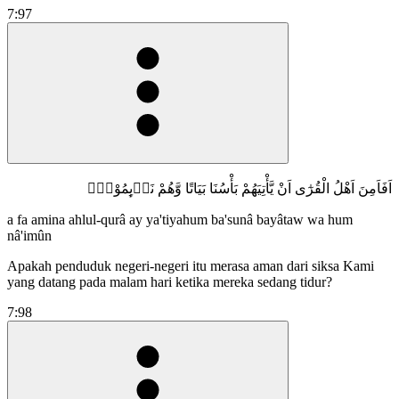
7:97
اَفَاَمِنَ اَهْلُ الْقُرٰٓى اَنْ يَّأْتِيَهُمْ بَأْسُنَا بَيَاتًا وَّهُمْ نَاۤىِٕمُوْنَۗ
a fa amina ahlul-qurâ ay ya'tiyahum ba'sunâ bayâtaw wa hum
nâ'imûn
Apakah penduduk negeri-negeri itu merasa aman dari siksa Kami
yang datang pada malam hari ketika mereka sedang tidur?
7:98