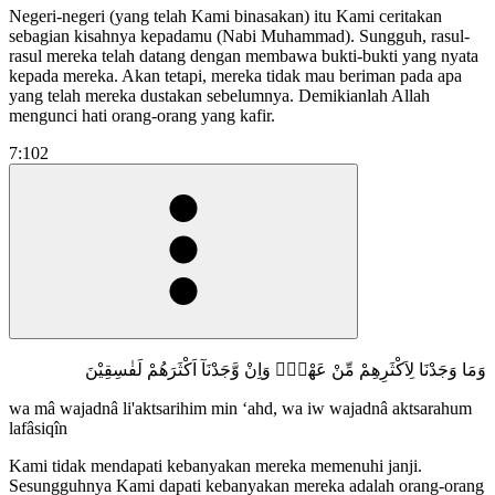
Negeri-negeri (yang telah Kami binasakan) itu Kami ceritakan
sebagian kisahnya kepadamu (Nabi Muhammad). Sungguh, rasul-
rasul mereka telah datang dengan membawa bukti-bukti yang nyata
kepada mereka. Akan tetapi, mereka tidak mau beriman pada apa
yang telah mereka dustakan sebelumnya. Demikianlah Allah
mengunci hati orang-orang yang kafir.
7:102
وَمَا وَجَدْنَا لِاَكْثَرِهِمْ مِّنْ عَهْدٍۚ وَاِنْ وَّجَدْنَآ اَكْثَرَهُمْ لَفٰسِقِيْنَ
wa mâ wajadnâ li'aktsarihim min ‘ahd, wa iw wajadnâ aktsarahum
lafâsiqîn
Kami tidak mendapati kebanyakan mereka memenuhi janji.
Sesungguhnya Kami dapati kebanyakan mereka adalah orang-orang