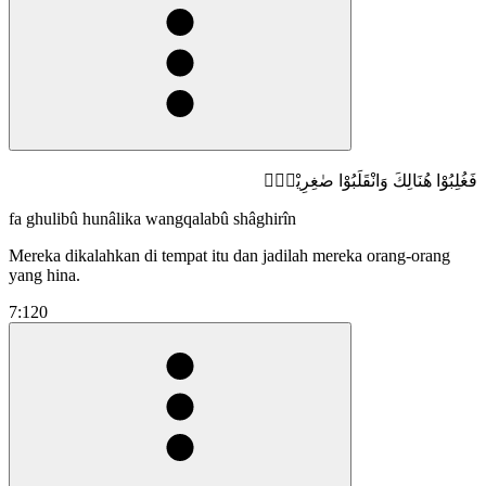
فَغُلِبُوْا هُنَالِكَ وَانْقَلَبُوْا صٰغِرِيْنَۚ
fa ghulibû hunâlika wangqalabû shâghirîn
Mereka dikalahkan di tempat itu dan jadilah mereka orang-orang
yang hina.
7:120