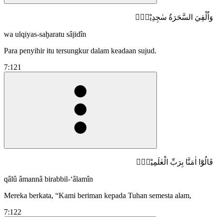
وَاُلْقِيَ السَّحَرَةُ سٰجِدِيْنَۙ
wa ulqiyas-saḫaratu sâjidîn
Para penyihir itu tersungkur dalam keadaan sujud.
7:121
قَالُوْٓا اٰمَنَّا بِرَبِّ الْعٰلَمِيْنَۙ
qâlû âmannâ birabbil-‘âlamîn
Mereka berkata, “Kami beriman kepada Tuhan semesta alam,
7:122