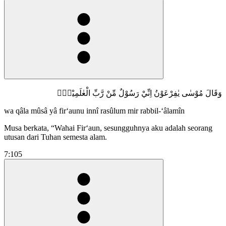
وَقَالَ مُوْسٰى يٰفِرْعَوْنُ اِنِّيْ رَسُوْلٌ مِّنْ رَّبِّ الْعٰلَمِيْنَۙ
wa qâla mûsâ yâ fir‘aunu innî rasûlum mir rabbil-‘âlamîn
Musa berkata, “Wahai Fir‘aun, sesungguhnya aku adalah seorang
utusan dari Tuhan semesta alam.
7:105