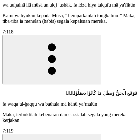
wa auḫainâ ilâ mûsâ an alqi ‘ashâk, fa idzâ hiya talqafu mâ ya'fikûn
Kami wahyukan kepada Musa, “Lemparkanlah tongkatmu!” Maka,
tiba-tiba ia menelan (habis) segala kepalsuan mereka.
7:118
فَوَقَعَ الْحَقُّ وَبَطَلَ مَا كَانُوْا يَعْمَلُوْنَۚ
fa waqa‘al-ḫaqqu wa bathala mâ kânû ya‘malûn
Maka, terbuktilah kebenaran dan sia-sialah segala yang mereka
kerjakan.
7:119