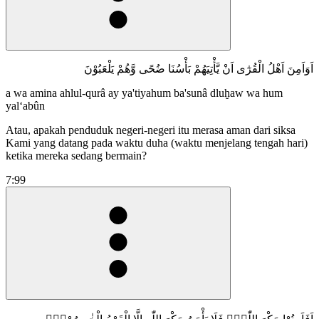
اَوَاَمِنَ اَهْلُ الْقُرٰٓى اَنْ يَّأْتِيَهُمْ بَأْسُنَا ضُحًى وَّهُمْ يَلْعَبُوْنَ
a wa amina ahlul-qurâ ay ya'tiyahum ba'sunâ dluḫaw wa hum
yal‘abûn
Atau, apakah penduduk negeri-negeri itu merasa aman dari siksa
Kami yang datang pada waktu duha (waktu menjelang tengah hari)
ketika mereka sedang bermain?
7:99