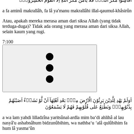
اَفَاَمِنُوْا مَكْرَ اللّٰهِۚ فَلَا يَأْمَنُ مَكْرَ اللّٰهِ اِلَّا الْقَوْمُ الْخٰسِرُوْنَࣖ
a fa aminû makrallâh, fa lâ ya'manu makrallâhi illal-qaumul-khâsirûn
Atau, apakah mereka merasa aman dari siksa Allah (yang tidak
terduga-duga)? Tidak ada orang yang merasa aman dari siksa Allah,
selain kaum yang rugi.
7:100
اَوَلَمْ يَهْدِ لِلَّذِيْنَ يَرِثُوْنَ الْاَرْضَ مِنْۢ بَعْدِ اَهْلِهَآ اَنْ لَّوْ نَشَاۤءُ اَصَبْنٰهُمْ
بِذُنُوْبِهِمْۚ وَنَطْبَعُ عَلٰى قُلُوْبِهِمْ فَهُمْ لَا يَسْمَعُوْنَ
a wa lam yahdi lilladzîna yaritsûnal-ardla mim ba‘di ahlihâ al lau
nasyâ'u ashabnâhum bidzunûbihim, wa nathba‘u ‘alâ qulûbihim fa
hum lâ yasma‘ûn