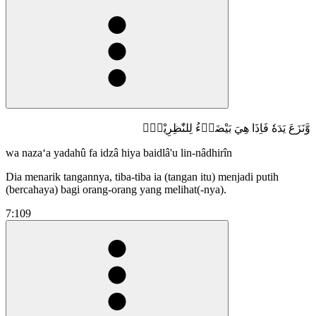
وَّنَزَعَ يَدَهٗ فَاِذَا هِيَ بَيْضَاۤءُ لِلنّٰظِرِيْنَࣖ
wa naza‘a yadahû fa idzâ hiya baidlâ'u lin-nâdhirîn
Dia menarik tangannya, tiba-tiba ia (tangan itu) menjadi putih
(bercahaya) bagi orang-orang yang melihat(-nya).
7:109