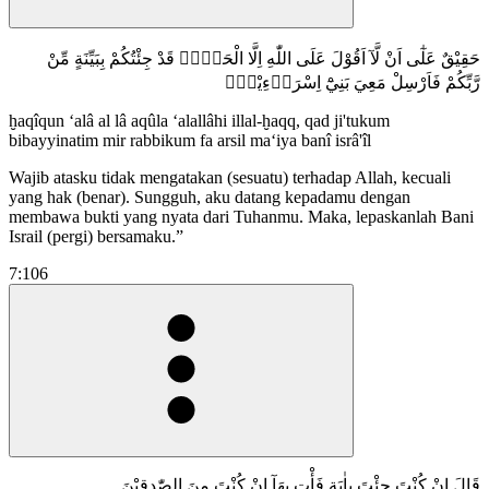
حَقِيْقٌ عَلٰٓى اَنْ لَّآ اَقُوْلَ عَلَى اللّٰهِ اِلَّا الْحَقَّۗ قَدْ جِئْتُكُمْ بِبَيِّنَةٍ مِّنْ
رَّبِّكُمْ فَاَرْسِلْ مَعِيَ بَنِيْٓ اِسْرَاۤءِيْلَۗ
ḫaqîqun ‘alâ al lâ aqûla ‘alallâhi illal-ḫaqq, qad ji'tukum
bibayyinatim mir rabbikum fa arsil ma‘iya banî isrâ'îl
Wajib atasku tidak mengatakan (sesuatu) terhadap Allah, kecuali
yang hak (benar). Sungguh, aku datang kepadamu dengan
membawa bukti yang nyata dari Tuhanmu. Maka, lepaskanlah Bani
Israil (pergi) bersamaku.”
7:106
قَالَ اِنْ كُنْتَ جِئْتَ بِاٰيَةٍ فَأْتِ بِهَآ اِنْ كُنْتَ مِنَ الصّٰدِقِيْنَ