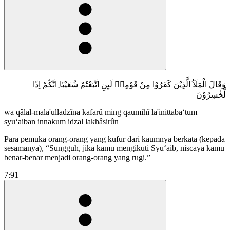
وَقَالَ الْمَلَاُ الَّذِيْنَ كَفَرُوْا مِنْ قَوْمِهٖ لَىِٕنِ اتَّبَعْتُمْ شُعَيْبًا ِانَّكُمْ اِذًا
لَّخٰسِرُوْنَ
wa qâlal-mala'ulladzîna kafarû ming qaumihî la'inittaba‘tum
syu‘aiban innakum idzal lakhâsirûn
Para pemuka orang-orang yang kufur dari kaumnya berkata (kepada
sesamanya), “Sungguh, jika kamu mengikuti Syuʻaib, niscaya kamu
benar-benar menjadi orang-orang yang rugi.”
7:91