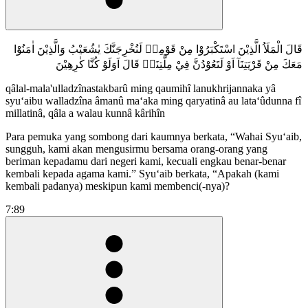
قَالَ الْمَلَاُ الَّذِيْنَ اسْتَكْبَرُوْا مِنْ قَوْمِهٖ لَنُخْرِجَنَّكَ يٰشُعَيْبُ وَالَّذِيْنَ اٰمَنُوْا
مَعَكَ مِنْ قَرْيَتِنَآ اَوْ لَتَعُوْدُنَّ فِيْ مِلَّتِنَاۗ قَالَ اَوَلَوْ كُنَّا كٰرِهِيْنَ
qâlal-mala'ulladzînastakbarû ming qaumihî lanukhrijannaka yâ
syu‘aibu walladzîna âmanû ma‘aka ming qaryatinâ au lata‘ûdunna fî
millatinâ, qâla a walau kunnâ kârihîn
Para pemuka yang sombong dari kaumnya berkata, “Wahai Syuʻaib,
sungguh, kami akan mengusirmu bersama orang-orang yang
beriman kepadamu dari negeri kami, kecuali engkau benar-benar
kembali kepada agama kami.” Syuʻaib berkata, “Apakah (kami
kembali padanya) meskipun kami membenci(-nya)?
7:89