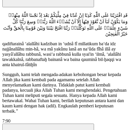
قَدِ افْتَرَيْنَا عَلَى اللّٰهِ كَذِبًا اِنْ عُدْنَا فِيْ مِلَّتِكُمْ بَعْدَ اِذْ نَجّٰىنَا اللّٰهُ مِنْهَاۗ
وَمَا يَكُوْنُ لَنَآ اَنْ نَّعُوْدَ فِيْهَآ اِلَّآ اَنْ يَّشَاۤءَ اللّٰهُ رَبُّنَاۗ وَسِعَ رَبُّنَا كُلَّ
شَيْءٍ عِلْمًاۗ عَلَى اللّٰهِ تَوَكَّلْنَاۗ رَبَّنَا افْتَحْ بَيْنَنَا وَبَيْنَ قَوْمِنَا بِالْحَقِّ وَاَنْتَ
خَيْرُ الْفٰتِحِيْنَ
qadiftarainâ ‘alallâhi kadziban in ‘udnâ fî millatikum ba‘da idz
najjânallâhu min-hâ, wa mâ yakûnu lanâ an na‘ûda fîhâ illâ ay
yasyâ'allâhu rabbunâ, wasi‘a rabbunâ kulla syai'in ‘ilmâ, ‘alallâhi
tawakkalnâ, rabbanaftaḫ bainanâ wa baina qauminâ bil-ḫaqqi wa
anta khairul-fâtiḫîn
Sungguh, kami telah mengada-adakan kebohongan besar kepada
Allah jika kami kembali pada agamamu setelah Allah
menyelamatkan kami darinya. Tidaklah patut kami kembali
padanya, kecuali jika Allah Tuhan kami menghendaki. Pengetahuan
Tuhan kami meliputi segala sesuatu. Hanya kepada Allah kami
bertawakal. Wahai Tuhan kami, berilah keputusan antara kami dan
kaum kami dengan hak (adil). Engkaulah pemberi keputusan
terbaik.”
7:90