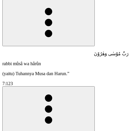
رَبِّ مُوْسٰى وَهٰرُوْنَ
rabbi mûsâ wa hârûn
(yaitu) Tuhannya Musa dan Harun.”
7:123