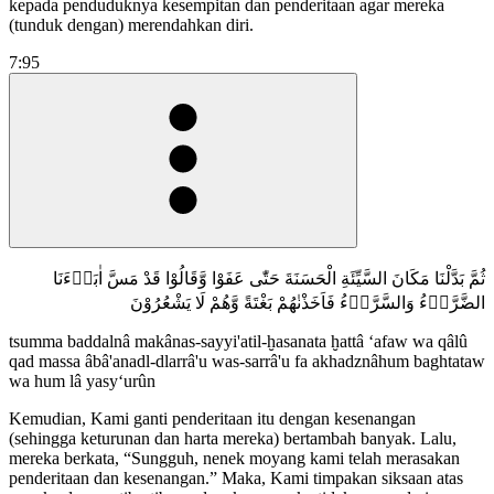
kepada penduduknya kesempitan dan penderitaan agar mereka
(tunduk dengan) merendahkan diri.
7:95
ثُمَّ بَدَّلْنَا مَكَانَ السَّيِّئَةِ الْحَسَنَةَ حَتّٰى عَفَوْا وَّقَالُوْا قَدْ مَسَّ اٰبَاۤءَنَا
الضَّرَّاۤءُ وَالسَّرَّاۤءُ فَاَخَذْنٰهُمْ بَغْتَةً وَّهُمْ لَا يَشْعُرُوْنَ
tsumma baddalnâ makânas-sayyi'atil-ḫasanata ḫattâ ‘afaw wa qâlû
qad massa âbâ'anadl-dlarrâ'u was-sarrâ'u fa akhadznâhum baghtataw
wa hum lâ yasy‘urûn
Kemudian, Kami ganti penderitaan itu dengan kesenangan
(sehingga keturunan dan harta mereka) bertambah banyak. Lalu,
mereka berkata, “Sungguh, nenek moyang kami telah merasakan
penderitaan dan kesenangan.” Maka, Kami timpakan siksaan atas