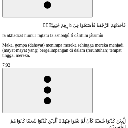
فَاَخَذَتْهُمُ الرَّجْفَةُ فَاَصْبَحُوْا فِيْ دَارِهِمْ جٰثِمِيْنَۙ
fa akhadzat-humur-rajfatu fa ashbaḫû fî dârihim jâtsimîn
Maka, gempa (dahsyat) menimpa mereka sehingga mereka menjadi
(mayat-mayat yang) bergelimpangan di dalam (reruntuhan) tempat
tinggal mereka.
7:92
الَّذِيْنَ كَذَّبُوْا شُعَيْبًا كَاَنْ لَّمْ يَغْنَوْا فِيْهَاۚ اَلَّذِيْنَ كَذَّبُوْا شُعَيْبًا كَانُوْا هُمُ
الْخٰسِرِيْنَ