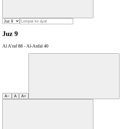
Juz 9
Al A'raf 88 - Al-Anfal 40
A−
A
A+