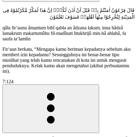
قَالَ فِرْعَوْنُ اٰمَنْتُمْ بِهٖ قَبْلَ اَنْ اٰذَنَ لَكُمْۚ اِنَّ هٰذَا لَمَكْرٌ مَّكَرْتُمُوْهُ فِى
الْمَدِيْنَةِ لِتُخْرِجُوْا مِنْهَآ اَهْلَهَاۚ فَسَوْفَ تَعْلَمُوْنَ
qâla fir‘aunu âmantum bihî qabla an âdzana lakum, inna hâdzâ
lamakrum makartumûhu fil-madînati litukhrijû min-hâ ahlahâ, fa
saufa ta‘lamûn
Fir‘aun berkata, “Mengapa kamu beriman kepadanya sebelum aku
memberi izin kepadamu? Sesungguhnya ini benar-benar tipu
muslihat yang telah kamu rencanakan di kota ini untuk mengusir
penduduknya. Kelak kamu akan mengetahui (akibat perbuatanmu
ini).
7:124